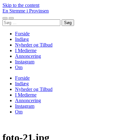
Skip to the content
En Stemme i Provinsen
Toggle
Toggle
Søg
mobile
search
efter:
menu
field
Forside
Indlæg
Nyheder og Tilbud
I Medierne
Annoncering
Instagram
Om
Forside
Indlæg
Nyheder og Tilbud
I Medierne
Annoncering
Instagram
Om
foto-21.jpg