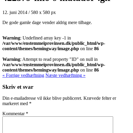
12. juni 2014
/
580
x
580 px
De gode gamle dage vender aldrig mere tilbage.
Warning
: Undefined array key -1 in
/var/www/enstemmeiprovinsen.dk/public_html/wp-
content/themes/hemingway/image.php
on line
86
Warning
: Attempt to read property "ID" on null in
/var/www/enstemmeiprovinsen.dk/public_html/wp-
content/themes/hemingway/image.php
on line
86
« Forrige
vedhæftning
Næste
vedhæftning
»
Skriv et svar
Din e-mailadresse vil ikke blive publiceret.
Krævede felter er
markeret med
*
Kommentar
*