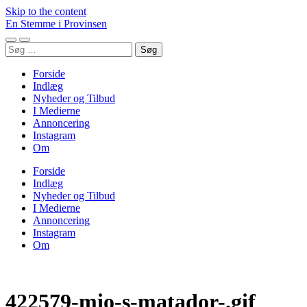
Skip to the content
En Stemme i Provinsen
Toggle
Toggle
Søg
mobile
search
efter:
menu
field
Forside
Indlæg
Nyheder og Tilbud
I Medierne
Annoncering
Instagram
Om
Forside
Indlæg
Nyheder og Tilbud
I Medierne
Annoncering
Instagram
Om
422579-mio-s-matador-.gif