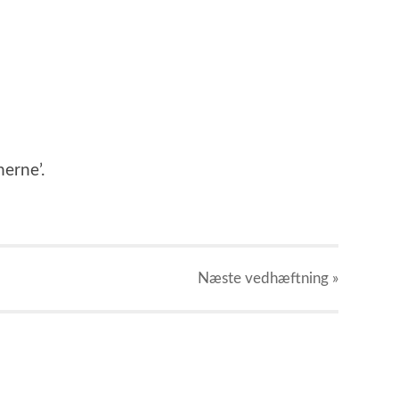
erne’.
Næste
vedhæftning
»