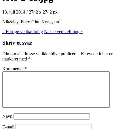
13. juli 2014
/
2742
x
2742 px
Nik&Jay. Foto: Gitte Korsgaard
« Forrige
vedhæftning
Næste
vedhæftning
»
Skriv et svar
Din e-mailadresse vil ikke blive publiceret.
Krævede felter er
markeret med
*
Kommentar
*
Navn
E-mail