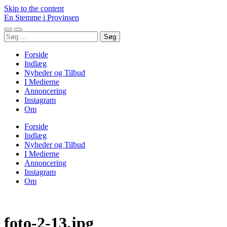
Skip to the content
En Stemme i Provinsen
Toggle
Toggle
Søg
mobile
search
efter:
menu
field
Forside
Indlæg
Nyheder og Tilbud
I Medierne
Annoncering
Instagram
Om
Forside
Indlæg
Nyheder og Tilbud
I Medierne
Annoncering
Instagram
Om
foto-2-13.jpg