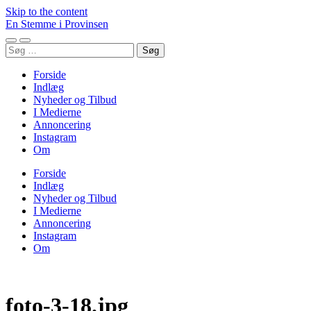
Skip to the content
En Stemme i Provinsen
Toggle
Toggle
Søg
mobile
search
efter:
menu
field
Forside
Indlæg
Nyheder og Tilbud
I Medierne
Annoncering
Instagram
Om
Forside
Indlæg
Nyheder og Tilbud
I Medierne
Annoncering
Instagram
Om
foto-3-18.jpg