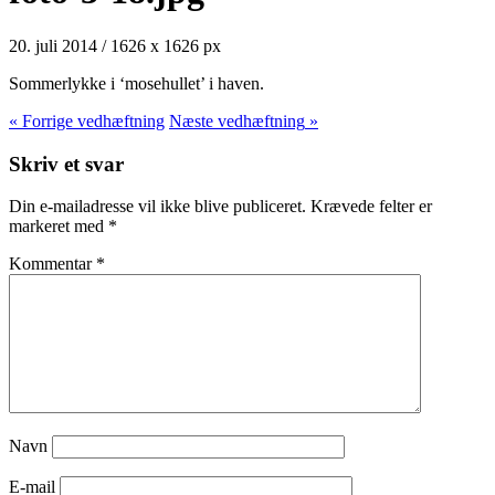
20. juli 2014
/
1626
x
1626 px
Sommerlykke i ‘mosehullet’ i haven.
« Forrige
vedhæftning
Næste
vedhæftning
»
Skriv et svar
Din e-mailadresse vil ikke blive publiceret.
Krævede felter er
markeret med
*
Kommentar
*
Navn
E-mail