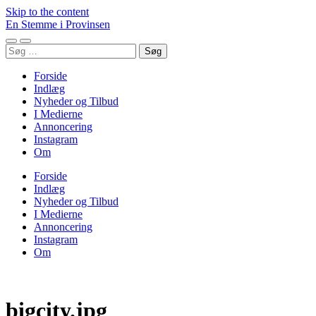
Skip to the content
En Stemme i Provinsen
Toggle
Toggle
Søg
mobile
search
efter:
menu
field
Forside
Indlæg
Nyheder og Tilbud
I Medierne
Annoncering
Instagram
Om
Forside
Indlæg
Nyheder og Tilbud
I Medierne
Annoncering
Instagram
Om
bigcity.jpg