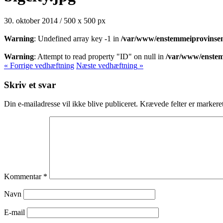
30. oktober 2014
/
500
x
500 px
Warning
: Undefined array key -1 in
/var/www/enstemmeiprovinsen
Warning
: Attempt to read property "ID" on null in
/var/www/enstem
« Forrige
vedhæftning
Næste
vedhæftning
»
Skriv et svar
Din e-mailadresse vil ikke blive publiceret.
Krævede felter er marker
Kommentar
*
Navn
E-mail