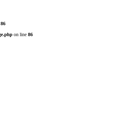
e
86
ge.php
on line
86