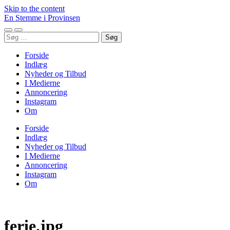
Skip to the content
En Stemme i Provinsen
Toggle
Toggle
Søg
mobile
search
efter:
menu
field
Forside
Indlæg
Nyheder og Tilbud
I Medierne
Annoncering
Instagram
Om
Forside
Indlæg
Nyheder og Tilbud
I Medierne
Annoncering
Instagram
Om
ferie.jpg