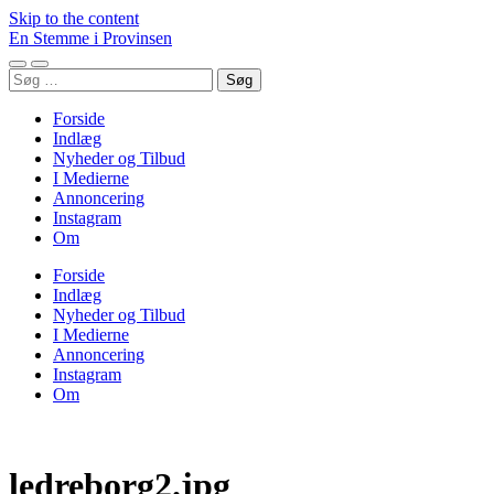
Skip to the content
En Stemme i Provinsen
Toggle
Toggle
Søg
mobile
search
efter:
menu
field
Forside
Indlæg
Nyheder og Tilbud
I Medierne
Annoncering
Instagram
Om
Forside
Indlæg
Nyheder og Tilbud
I Medierne
Annoncering
Instagram
Om
ledreborg2.jpg