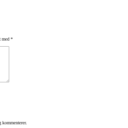
et med
*
eg kommenterer.