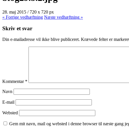
28. maj 2015
/
720
x
720 px
« Forrige
vedhæftning
Næste
vedhæftning
»
Skriv et svar
Din e-mailadresse vil ikke blive publiceret.
Krævede felter er marker
Kommentar
*
Navn
E-mail
Websted
Gem mit navn, mail og websted i denne browser til næste gang j