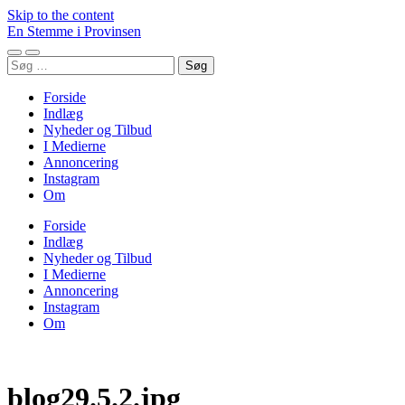
Skip to the content
En Stemme i Provinsen
Toggle
Toggle
Søg
mobile
search
efter:
menu
field
Forside
Indlæg
Nyheder og Tilbud
I Medierne
Annoncering
Instagram
Om
Forside
Indlæg
Nyheder og Tilbud
I Medierne
Annoncering
Instagram
Om
blog29.5.2.jpg