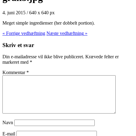
4. juni 2015
/
640
x
640 px
Meget simple ingredienser (her dobbelt portion).
« Forrige
vedhæftning
Næste
vedhæftning
»
Skriv et svar
Din e-mailadresse vil ikke blive publiceret.
Krævede felter er
markeret med
*
Kommentar
*
Navn
E-mail