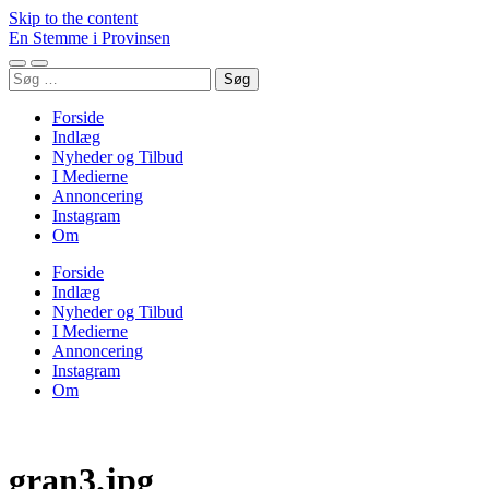
Skip to the content
En Stemme i Provinsen
Toggle
Toggle
Søg
mobile
search
efter:
menu
field
Forside
Indlæg
Nyheder og Tilbud
I Medierne
Annoncering
Instagram
Om
Forside
Indlæg
Nyheder og Tilbud
I Medierne
Annoncering
Instagram
Om
gran3.jpg