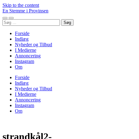
Skip to the content
En Stemme i Provinsen
Toggle
Toggle
Søg
mobile
search
efter:
menu
field
Forside
Indlæg
Nyheder og Tilbud
I Medierne
Annoncering
Instagram
Om
Forside
Indlæg
Nyheder og Tilbud
I Medierne
Annoncering
Instagram
Om
strandkål2-