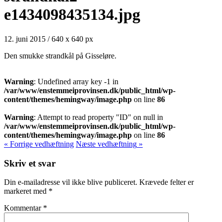
e1434098435134.jpg
12. juni 2015
/
640
x
640 px
Den smukke strandkål på Gisseløre.
Warning
: Undefined array key -1 in
/var/www/enstemmeiprovinsen.dk/public_html/wp-
content/themes/hemingway/image.php
on line
86
Warning
: Attempt to read property "ID" on null in
/var/www/enstemmeiprovinsen.dk/public_html/wp-
content/themes/hemingway/image.php
on line
86
« Forrige
vedhæftning
Næste
vedhæftning
»
Skriv et svar
Din e-mailadresse vil ikke blive publiceret.
Krævede felter er
markeret med
*
Kommentar
*