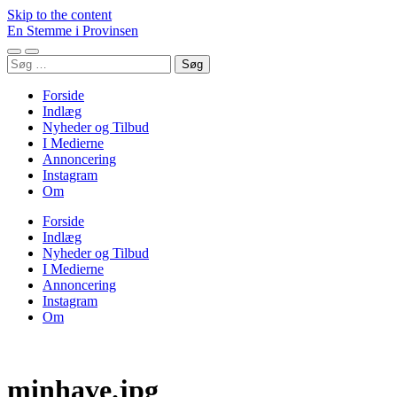
Skip to the content
En Stemme i Provinsen
Toggle
Toggle
Søg
mobile
search
efter:
menu
field
Forside
Indlæg
Nyheder og Tilbud
I Medierne
Annoncering
Instagram
Om
Forside
Indlæg
Nyheder og Tilbud
I Medierne
Annoncering
Instagram
Om
minhave.jpg