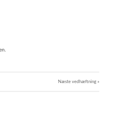
en.
Næste
vedhæftning
»