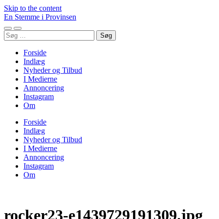
Skip to the content
En Stemme i Provinsen
Toggle
Toggle
Søg
mobile
search
efter:
menu
field
Forside
Indlæg
Nyheder og Tilbud
I Medierne
Annoncering
Instagram
Om
Forside
Indlæg
Nyheder og Tilbud
I Medierne
Annoncering
Instagram
Om
rocker23-e1439729191309.jpg