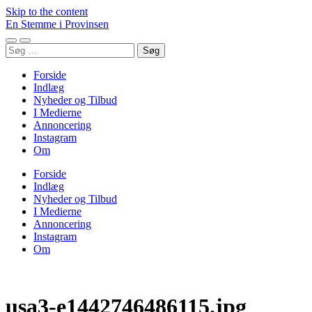
Skip to the content
En Stemme i Provinsen
Toggle
Toggle
Søg
mobile
search
efter:
menu
field
Forside
Indlæg
Nyheder og Tilbud
I Medierne
Annoncering
Instagram
Om
Forside
Indlæg
Nyheder og Tilbud
I Medierne
Annoncering
Instagram
Om
usa3-e1442746486115.jpg