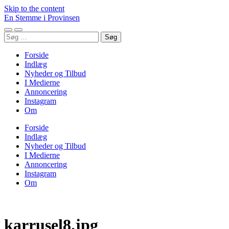
Skip to the content
En Stemme i Provinsen
Toggle
Toggle
Søg
mobile
search
efter:
menu
field
Forside
Indlæg
Nyheder og Tilbud
I Medierne
Annoncering
Instagram
Om
Forside
Indlæg
Nyheder og Tilbud
I Medierne
Annoncering
Instagram
Om
karrusel8.jpg