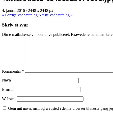
4. januar 2016
/
2448
x
2448 px
« Forrige
vedhæftning
Næste
vedhæftning
»
Skriv et svar
Din e-mailadresse vil ikke blive publiceret.
Krævede felter er marker
Kommentar
*
Navn
E-mail
Websted
Gem mit navn, mail og websted i denne browser til næste gang j