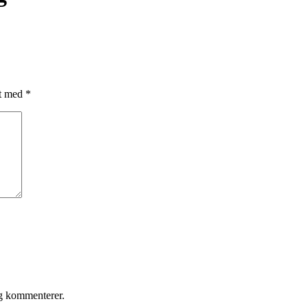
et med
*
eg kommenterer.