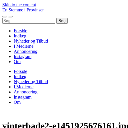
Skip to the content
En Stemme i Provinsen
Toggle
Toggle
Søg
mobile
search
efter:
menu
field
Forside
Indlæg
Nyheder og Tilbud
I Medierne
Annoncering
Instagram
Om
Forside
Indlæg
Nyheder og Tilbud
I Medierne
Annoncering
Instagram
Om
vinterbade2-e1451925676161.jp