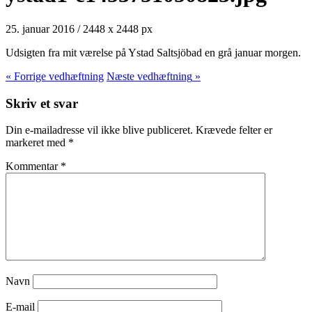
25. januar 2016
/
2448
x
2448 px
Udsigten fra mit værelse på Ystad Saltsjöbad en grå januar morgen.
« Forrige
vedhæftning
Næste
vedhæftning
»
Skriv et svar
Din e-mailadresse vil ikke blive publiceret.
Krævede felter er
markeret med
*
Kommentar
*
Navn
E-mail