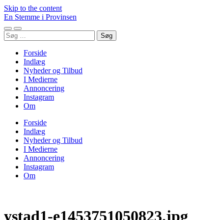
Skip to the content
En Stemme i Provinsen
Toggle
Toggle
Søg
mobile
search
efter:
menu
field
Forside
Indlæg
Nyheder og Tilbud
I Medierne
Annoncering
Instagram
Om
Forside
Indlæg
Nyheder og Tilbud
I Medierne
Annoncering
Instagram
Om
ystad1-e1453751050823.jpg