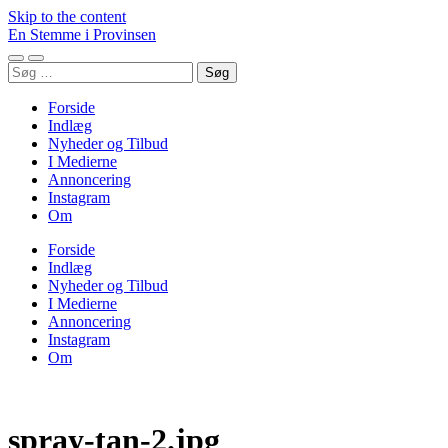
Skip to the content
En Stemme i Provinsen
Toggle
Toggle
Søg
mobile
search
efter:
menu
field
Forside
Indlæg
Nyheder og Tilbud
I Medierne
Annoncering
Instagram
Om
Forside
Indlæg
Nyheder og Tilbud
I Medierne
Annoncering
Instagram
Om
spray-tan-2.jpg