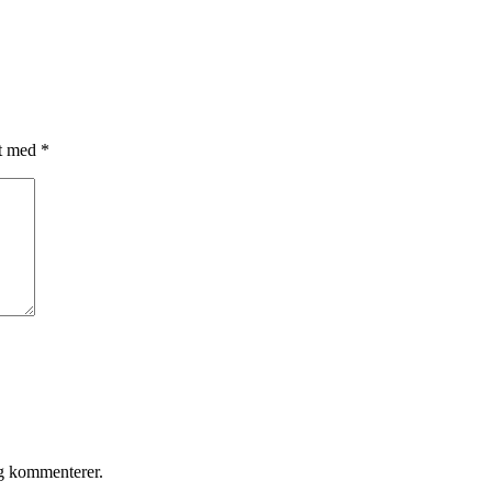
et med
*
eg kommenterer.