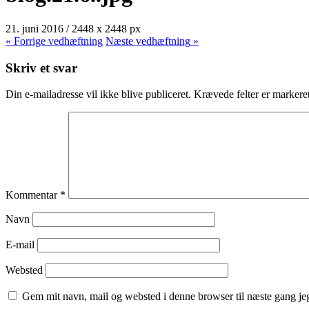
21. juni 2016
/
2448
x
2448 px
« Forrige
vedhæftning
Næste
vedhæftning
»
Skriv et svar
Din e-mailadresse vil ikke blive publiceret.
Krævede felter er marker
Kommentar
*
Navn
E-mail
Websted
Gem mit navn, mail og websted i denne browser til næste gang j