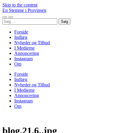
Skip to the content
En Stemme i Provinsen
Toggle
Toggle
Søg
mobile
search
efter:
menu
field
Forside
Indlæg
Nyheder og Tilbud
I Medierne
Annoncering
Instagram
Om
Forside
Indlæg
Nyheder og Tilbud
I Medierne
Annoncering
Instagram
Om
blog.21.6..jpg