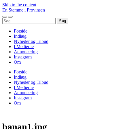
Skip to the content
En Stemme i Provinsen
Toggle
Toggle
Søg
mobile
search
efter:
menu
field
Forside
Indlæg
Nyheder og Tilbud
I Medierne
Annoncering
Instagram
Om
Forside
Indlæg
Nyheder og Tilbud
I Medierne
Annoncering
Instagram
Om
banan1.jpg