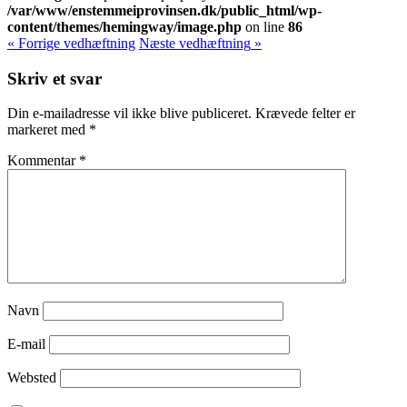
/var/www/enstemmeiprovinsen.dk/public_html/wp-
content/themes/hemingway/image.php
on line
86
« Forrige
vedhæftning
Næste
vedhæftning
»
Skriv et svar
Din e-mailadresse vil ikke blive publiceret.
Krævede felter er
markeret med
*
Kommentar
*
Navn
E-mail
Websted