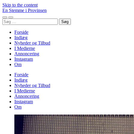
Skip to the content
En Stemme i Provinsen
Toggle
Toggle
Søg
mobile
search
efter:
menu
field
Forside
Indlæg
Nyheder og Tilbud
I Medierne
Annoncering
Instagram
Om
Forside
Indlæg
Nyheder og Tilbud
I Medierne
Annoncering
Instagram
Om