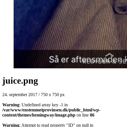
juice.png
24. september 2017
/
750
x
750 px
Warning
: Undefined array key -1 in
/var/www/enstemmeiprovinsen.dk/public_html/wp-
content/themes/hemingway/image.php
on line
86
Warning
: Attempt to read property "ID" on null in