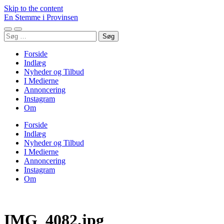
Skip to the content
En Stemme i Provinsen
Toggle
Toggle
Søg
mobile
search
efter:
menu
field
Forside
Indlæg
Nyheder og Tilbud
I Medierne
Annoncering
Instagram
Om
Forside
Indlæg
Nyheder og Tilbud
I Medierne
Annoncering
Instagram
Om
IMG_4082.jpg