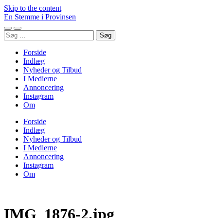
Skip to the content
En Stemme i Provinsen
Toggle
Toggle
Søg
mobile
search
efter:
menu
field
Forside
Indlæg
Nyheder og Tilbud
I Medierne
Annoncering
Instagram
Om
Forside
Indlæg
Nyheder og Tilbud
I Medierne
Annoncering
Instagram
Om
IMG_1876-2.jpg