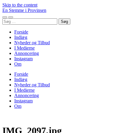
Skip to the content
En Stemme i Provinsen
Toggle
Toggle
Søg
mobile
search
efter:
menu
field
Forside
Indlæg
Nyheder og Tilbud
I Medierne
Annoncering
Instagram
Om
Forside
Indlæg
Nyheder og Tilbud
I Medierne
Annoncering
Instagram
Om
IMG_2097.jpg