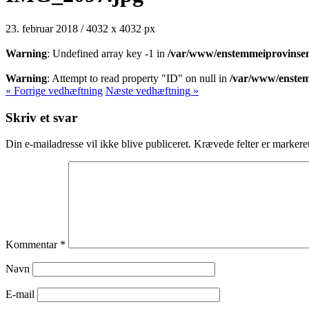
23. februar 2018
/
4032
x
4032 px
Warning
: Undefined array key -1 in
/var/www/enstemmeiprovinsen
Warning
: Attempt to read property "ID" on null in
/var/www/enstem
« Forrige
vedhæftning
Næste
vedhæftning
»
Skriv et svar
Din e-mailadresse vil ikke blive publiceret.
Krævede felter er marker
Kommentar
*
Navn
E-mail