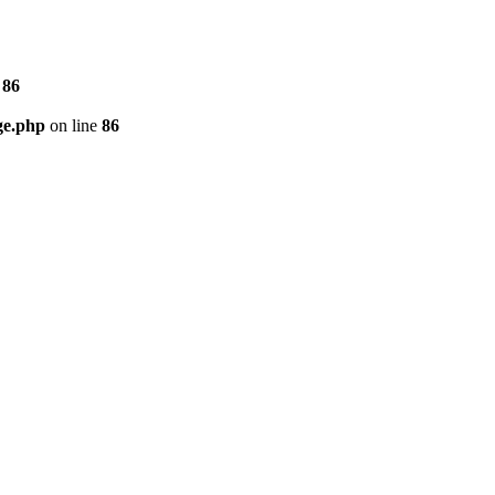
e
86
ge.php
on line
86