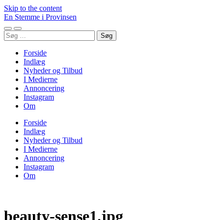
Skip to the content
En Stemme i Provinsen
Toggle
Toggle
Søg
mobile
search
efter:
menu
field
Forside
Indlæg
Nyheder og Tilbud
I Medierne
Annoncering
Instagram
Om
Forside
Indlæg
Nyheder og Tilbud
I Medierne
Annoncering
Instagram
Om
beauty-sense1.jpg