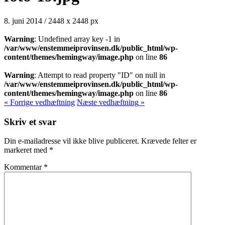
8. juni 2014
/
2448
x
2448 px
Warning
: Undefined array key -1 in
/var/www/enstemmeiprovinsen.dk/public_html/wp-
content/themes/hemingway/image.php
on line
86
Warning
: Attempt to read property "ID" on null in
/var/www/enstemmeiprovinsen.dk/public_html/wp-
content/themes/hemingway/image.php
on line
86
« Forrige
vedhæftning
Næste
vedhæftning
»
Skriv et svar
Din e-mailadresse vil ikke blive publiceret.
Krævede felter er
markeret med
*
Kommentar
*