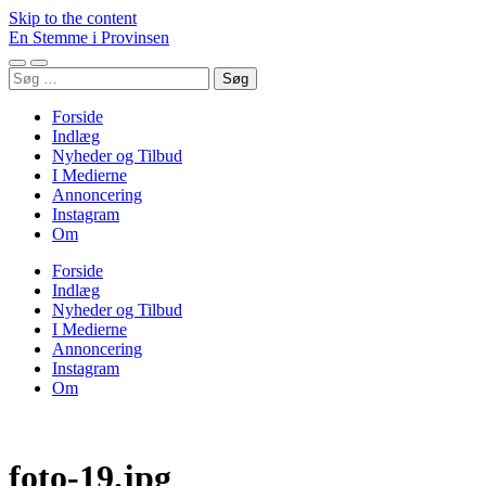
Skip to the content
En Stemme i Provinsen
Toggle
Toggle
Søg
mobile
search
efter:
menu
field
Forside
Indlæg
Nyheder og Tilbud
I Medierne
Annoncering
Instagram
Om
Forside
Indlæg
Nyheder og Tilbud
I Medierne
Annoncering
Instagram
Om
foto-19.jpg