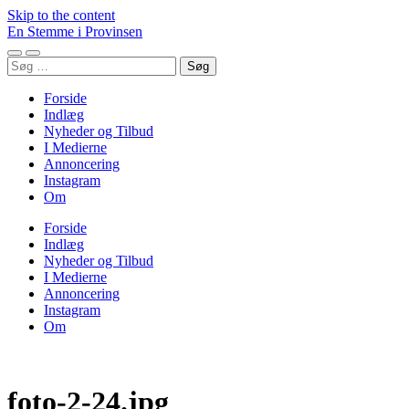
Skip to the content
En Stemme i Provinsen
Toggle
Toggle
Søg
mobile
search
efter:
menu
field
Forside
Indlæg
Nyheder og Tilbud
I Medierne
Annoncering
Instagram
Om
Forside
Indlæg
Nyheder og Tilbud
I Medierne
Annoncering
Instagram
Om
foto-2-24.jpg