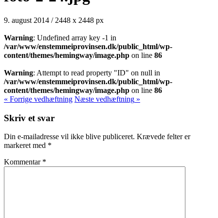
9. august 2014
/
2448
x
2448 px
Warning
: Undefined array key -1 in
/var/www/enstemmeiprovinsen.dk/public_html/wp-
content/themes/hemingway/image.php
on line
86
Warning
: Attempt to read property "ID" on null in
/var/www/enstemmeiprovinsen.dk/public_html/wp-
content/themes/hemingway/image.php
on line
86
« Forrige
vedhæftning
Næste
vedhæftning
»
Skriv et svar
Din e-mailadresse vil ikke blive publiceret.
Krævede felter er
markeret med
*
Kommentar
*