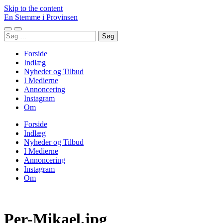
Skip to the content
En Stemme i Provinsen
Toggle
Toggle
Søg
mobile
search
efter:
menu
field
Forside
Indlæg
Nyheder og Tilbud
I Medierne
Annoncering
Instagram
Om
Forside
Indlæg
Nyheder og Tilbud
I Medierne
Annoncering
Instagram
Om
Per-Mikael.jpg