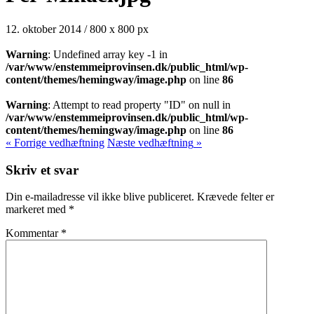
12. oktober 2014
/
800
x
800 px
Warning
: Undefined array key -1 in
/var/www/enstemmeiprovinsen.dk/public_html/wp-
content/themes/hemingway/image.php
on line
86
Warning
: Attempt to read property "ID" on null in
/var/www/enstemmeiprovinsen.dk/public_html/wp-
content/themes/hemingway/image.php
on line
86
« Forrige
vedhæftning
Næste
vedhæftning
»
Skriv et svar
Din e-mailadresse vil ikke blive publiceret.
Krævede felter er
markeret med
*
Kommentar
*