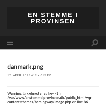
EN STEMME I
PROVINSEN
Toggle
Toggle
search
mobile
field
menu
danmark.png
12. APRIL 2015
619
x
619 PX
Warning
: Undefined array key -1 in
/var/www/enstemmeiprovinsen.dk/public_html/wp-
content/themes/hemingway/image.php
on line
86