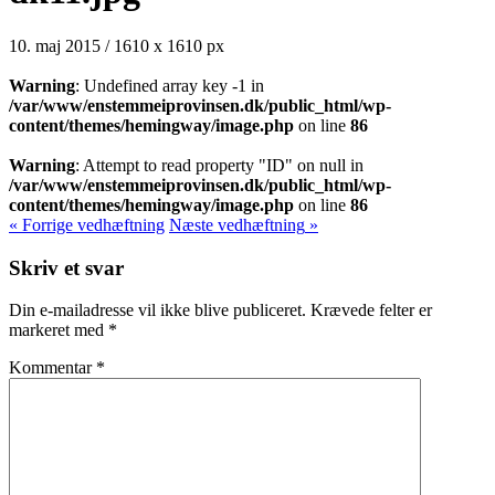
10. maj 2015
/
1610
x
1610 px
Warning
: Undefined array key -1 in
/var/www/enstemmeiprovinsen.dk/public_html/wp-
content/themes/hemingway/image.php
on line
86
Warning
: Attempt to read property "ID" on null in
/var/www/enstemmeiprovinsen.dk/public_html/wp-
content/themes/hemingway/image.php
on line
86
« Forrige
vedhæftning
Næste
vedhæftning
»
Skriv et svar
Din e-mailadresse vil ikke blive publiceret.
Krævede felter er
markeret med
*
Kommentar
*