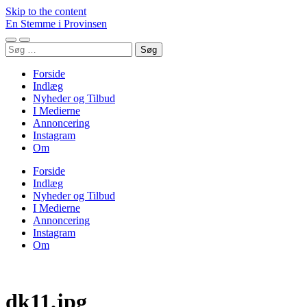
Skip to the content
En Stemme i Provinsen
Toggle
Toggle
Søg
mobile
search
efter:
menu
field
Forside
Indlæg
Nyheder og Tilbud
I Medierne
Annoncering
Instagram
Om
Forside
Indlæg
Nyheder og Tilbud
I Medierne
Annoncering
Instagram
Om
dk11.jpg