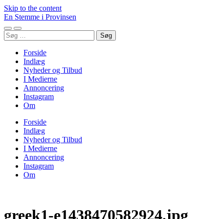
Skip to the content
En Stemme i Provinsen
Toggle
Toggle
Søg
mobile
search
efter:
menu
field
Forside
Indlæg
Nyheder og Tilbud
I Medierne
Annoncering
Instagram
Om
Forside
Indlæg
Nyheder og Tilbud
I Medierne
Annoncering
Instagram
Om
greek1-e1438470582924.jpg