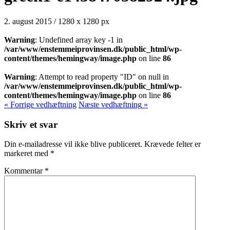
2. august 2015
/
1280
x
1280 px
Warning
: Undefined array key -1 in
/var/www/enstemmeiprovinsen.dk/public_html/wp-
content/themes/hemingway/image.php
on line
86
Warning
: Attempt to read property "ID" on null in
/var/www/enstemmeiprovinsen.dk/public_html/wp-
content/themes/hemingway/image.php
on line
86
« Forrige
vedhæftning
Næste
vedhæftning
»
Skriv et svar
Din e-mailadresse vil ikke blive publiceret.
Krævede felter er
markeret med
*
Kommentar
*