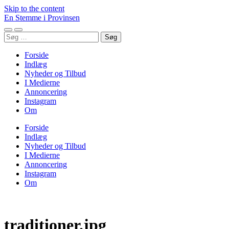
Skip to the content
En Stemme i Provinsen
Toggle
Toggle
Søg
mobile
search
efter:
menu
field
Forside
Indlæg
Nyheder og Tilbud
I Medierne
Annoncering
Instagram
Om
Forside
Indlæg
Nyheder og Tilbud
I Medierne
Annoncering
Instagram
Om
traditioner.jpg