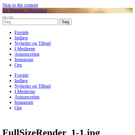
Skip to the content
En Stemme i Provinsen
Toggle
Toggle
Søg
mobile
search
efter:
menu
field
Forside
Indlæg
Nyheder og Tilbud
I Medierne
Annoncering
Instagram
Om
Forside
Indlæg
Nyheder og Tilbud
I Medierne
Annoncering
Instagram
Om
FullSizeRender_1-1.jpg