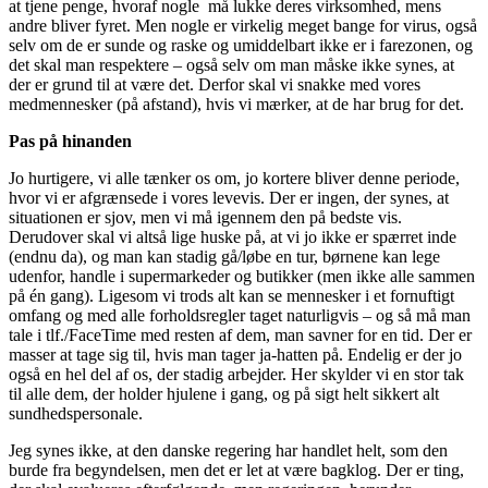
at tjene penge, hvoraf nogle må lukke deres virksomhed, mens
andre bliver fyret. Men nogle er virkelig meget bange for virus, også
selv om de er sunde og raske og umiddelbart ikke er i farezonen, og
det skal man respektere – også selv om man måske ikke synes, at
der er grund til at være det. Derfor skal vi snakke med vores
medmennesker (på afstand), hvis vi mærker, at de har brug for det.
Pas på hinanden
Jo hurtigere, vi alle tænker os om, jo kortere bliver denne periode,
hvor vi er afgrænsede i vores levevis. Der er ingen, der synes, at
situationen er sjov, men vi må igennem den på bedste vis.
Derudover skal vi altså lige huske på, at vi jo ikke er spærret inde
(endnu da), og man kan stadig gå/løbe en tur, børnene kan lege
udenfor, handle i supermarkeder og butikker (men ikke alle sammen
på én gang). Ligesom vi trods alt kan se mennesker i et fornuftigt
omfang og med alle forholdsregler taget naturligvis – og så må man
tale i tlf./FaceTime med resten af dem, man savner for en tid. Der er
masser at tage sig til, hvis man tager ja-hatten på. Endelig er der jo
også en hel del af os, der stadig arbejder. Her skylder vi en stor tak
til alle dem, der holder hjulene i gang, og på sigt helt sikkert alt
sundhedspersonale.
Jeg synes ikke, at den danske regering har handlet helt, som den
burde fra begyndelsen, men det er let at være bagklog. Der er ting,