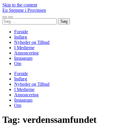
Skip to the content
En Stemme i Provinsen
Toggle
Toggle
Søg
mobile
search
efter:
menu
field
Forside
Indlæg
Nyheder og Tilbud
I Medierne
Annoncering
Instagram
Om
Forside
Indlæg
Nyheder og Tilbud
I Medierne
Annoncering
Instagram
Om
Tag:
verdenssamfundet