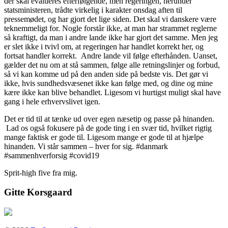
der skal evalueres efterfølgende, men regeringen, herunder
statsministeren, trådte virkelig i karakter onsdag aften til
pressemødet, og har gjort det lige siden. Det skal vi danskere være
teknemmeligt for. Nogle forstår ikke, at man har strammet reglerne
så kraftigt, da man i andre lande ikke har gjort det samme. Men jeg
er slet ikke i tvivl om, at regeringen har handlet korrekt her, og
fortsat handler korrekt. Andre lande vil følge efterhånden. Uanset,
gælder det nu om at stå sammen, følge alle retningslinjer og forbud,
så vi kan komme ud på den anden side på bedste vis. Det gør vi
ikke, hvis sundhedsvæsenet ikke kan følge med, og dine og mine
kære ikke kan blive behandlet. Ligesom vi hurtigst muligt skal have
gang i hele erhvervslivet igen.
Det er tid til at tænke ud over egen næsetip og passe på hinanden.
Lad os også fokusere på de gode ting i en svær tid, hvilket rigtig
mange faktisk er gode til. Ligesom mange er gode til at hjælpe
hinanden. Vi står sammen – hver for sig. #danmark
#sammenhverforsig #covid19
Sprit-high five fra mig.
Gitte Korsgaard