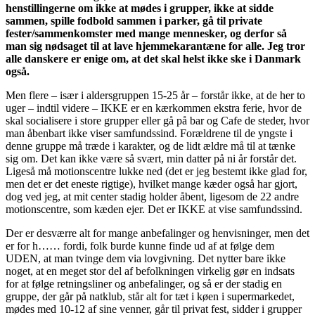
henstillingerne om ikke at mødes i grupper, ikke at sidde
sammen, spille fodbold sammen i parker, gå til private
fester/sammenkomster med mange mennesker, og derfor så
man sig nødsaget til at lave hjemmekarantæne for alle. Jeg tror
alle danskere er enige om, at det skal helst ikke ske i Danmark
også.
Men flere – især i aldersgruppen 15-25 år – forstår ikke, at de her to
uger – indtil videre – IKKE er en kærkommen ekstra ferie, hvor de
skal socialisere i store grupper eller gå på bar og Cafe de steder, hvor
man åbenbart ikke viser samfundssind. Forældrene til de yngste i
denne gruppe må træde i karakter, og de lidt ældre må til at tænke
sig om. Det kan ikke være så svært, min datter på ni år forstår det.
Ligeså må motionscentre lukke ned (det er jeg bestemt ikke glad for,
men det er det eneste rigtige), hvilket mange kæder også har gjort,
dog ved jeg, at mit center stadig holder åbent, ligesom de 22 andre
motionscentre, som kæden ejer. Det er IKKE at vise samfundssind.
Der er desværre alt for mange anbefalinger og henvisninger, men det
er for h…… fordi, folk burde kunne finde ud af at følge dem
UDEN, at man tvinge dem via lovgivning. Det nytter bare ikke
noget, at en meget stor del af befolkningen virkelig gør en indsats
for at følge retningsliner og anbefalinger, og så er der stadig en
gruppe, der går på natklub, står alt for tæt i køen i supermarkedet,
mødes med 10-12 af sine venner, går til privat fest, sidder i grupper