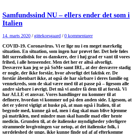
Samfundssind NU – ellers ender det som i
Italien
14. marts 2020
/
gittekorsgaard
/
0 kommentarer
COVID-19. Coronavirus. Vi er lige nu i en meget mærkelig
situation. En situation, som ingen har prøvet før. Det hele føles
lidt surrealistisk for os danskere, der i høj grad er vant til vores
frihed, i alle henseender. Men d
et her er altså alvorligt.
Desværre kan jeg se på SoMe samt IRL, at der desværre stadig
er nogle, der ikke forstår, hvor alvorligt det faktisk er. De
forstår åbenbart ikke, at også de har sårbare i deres familie og
vennekreds, som de skal være med til at passe på – ligesom alle
andre sårbare i øvrigt. Det må vi andre få dem til at forstå. Vi
har ALLE et ansvar. Vores handlinger nu kommer til at
definere, hvordan vi kommer ud på den anden side. Ligesom, at
det er yderst vigtigt at
huske på, at man også i Italien, til at
begynde med, kunne gå ud, men i dag skal man blive hjemme
på matriklen, med mindre man skal handle mad eller hente
medicin. Grunden til, at de italienske myndigheder yderligere
strammede lovgivningen var netop, at det italienske folk, i
særdeleshed de unge, ikke kunne finde ud af af efterkomme