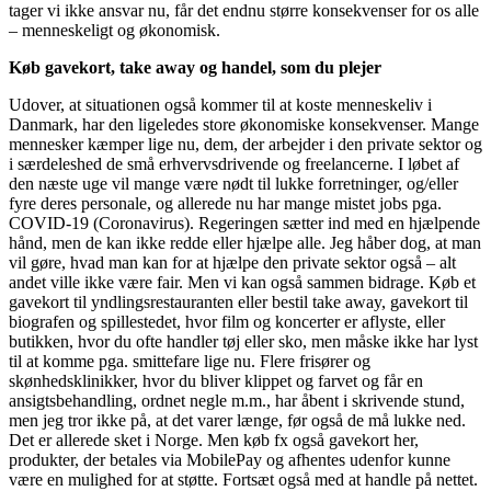
tager vi ikke ansvar nu, får det endnu større konsekvenser for os alle
– menneskeligt og økonomisk.
Køb gavekort, take away og handel, som du plejer
Udover, at situationen også kommer til at koste menneskeliv i
Danmark, har den ligeledes store økonomiske konsekvenser. Mange
mennesker kæmper lige nu, dem, der arbejder i den private sektor og
i særdeleshed de små erhvervsdrivende og freelancerne. I løbet af
den næste uge vil mange være nødt til lukke forretninger, og/eller
fyre deres personale, og allerede nu har mange mistet jobs pga.
COVID-19 (Coronavirus). Regeringen sætter ind med en hjælpende
hånd, men de kan ikke redde eller hjælpe alle. Jeg håber dog, at man
vil gøre, hvad man kan for at hjælpe den private sektor også – alt
andet ville ikke være fair. Men vi kan også sammen bidrage. Køb et
gavekort til yndlingsrestauranten eller bestil take away, gavekort til
biografen og spillestedet, hvor film og koncerter er aflyste, eller
butikken, hvor du ofte handler tøj eller sko, men måske ikke har lyst
til at komme pga. smittefare lige nu. Flere frisører og
skønhedsklinikker, hvor du bliver klippet og farvet og får en
ansigtsbehandling, ordnet negle m.m., har åbent i skrivende stund,
men jeg tror ikke på, at det varer længe, før også de må lukke ned.
Det er allerede sket i Norge. Men køb fx også gavekort her,
produkter, der betales via MobilePay og afhentes udenfor kunne
være en mulighed for at støtte. Fortsæt også med at handle på nettet.