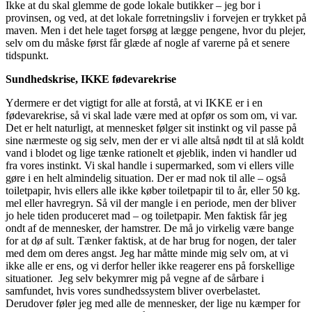
Ikke at du skal glemme de gode lokale butikker – jeg bor i
provinsen, og ved, at det lokale forretningsliv i forvejen er trykket på
maven. Men i det hele taget forsøg at lægge pengene, hvor du plejer,
selv om du måske først får glæde af nogle af varerne på et senere
tidspunkt.
Sundhedskrise, IKKE fødevarekrise
Ydermere er det vigtigt for alle at forstå, at vi IKKE er i en
fødevarekrise, så vi skal lade være med at opfør os som om, vi var.
Det er helt naturligt, at mennesket følger sit instinkt og vil passe på
sine nærmeste og sig selv, men der er vi alle altså nødt til at slå koldt
vand i blodet og lige tænke rationelt et øjeblik, inden vi handler ud
fra vores instinkt. Vi skal handle i supermarked, som vi ellers ville
gøre i en helt almindelig situation. Der er mad nok til alle – også
toiletpapir, hvis ellers alle ikke køber toiletpapir til to år, eller 50 kg.
mel eller havregryn. Så vil der mangle i en periode, men der bliver
jo hele tiden produceret mad – og toiletpapir. Men faktisk får jeg
ondt af de mennesker, der hamstrer. De må jo virkelig være bange
for at dø af sult. Tænker faktisk, at de har brug for nogen, der taler
med dem om deres angst. Jeg har måtte minde mig selv om, at vi
ikke alle er ens, og vi derfor heller ikke reagerer ens på forskellige
situationer. Jeg selv bekymrer mig på vegne af de sårbare i
samfundet, hvis vores sundhedssystem bliver overbelastet.
Derudover føler jeg med alle de mennesker, der lige nu kæmper for