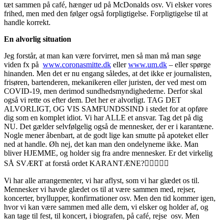
tæt sammen på café, hænger ud på McDonalds osv. Vi elsker vores
frihed, men med den følger også forpligtigelse. Forpligtigelse til at
handle korrekt.
En alvorlig situation
Jeg forstår, at man kan være forvirret, men så man må man søge
viden fx på
www.coronasmitte.dk
eller
www.um.dk
– eller spørge
hinanden. Men det er nu engang således, at det ikke er journalisten,
frisøren, bartenderen, mekanikeren eller juristen, der ved mest om
COVID-19, men derimod sundhedsmyndighederne. Derfor skal
også vi rette os efter dem. Det her er alvorligt. TAG DET
ALVORLIGT, OG VIS SAMFUNDSSIND i stedet for at opføre
dig som en komplet idiot. Vi har ALLE et ansvar. Tag det på dig
NU. Det gælder selvfølgelig også de mennesker, der er i karantæne.
Nogle mener åbenbart, at de godt lige kan smutte på apoteket eller
ned at handle. Øh nej, det kan man den ondelyneme ikke. Man
bliver HJEMME, og holder sig fra andre mennesker. Er det virkelig
SÅ SVÆRT at forstå ordet KARANTÆNE?🤷🏼‍♀️🤦‍♀️
Vi har alle arrangementer, vi har aflyst, som vi har glædet os til.
Mennesker vi havde glædet os til at være sammen med, rejser,
koncerter, bryllupper, konfirmationer osv. Men den tid kommer igen,
hvor vi kan være sammen med alle dem, vi elsker og holder af, og
kan tage til fest, til koncert, i biografen, på café, rejse osv. Men