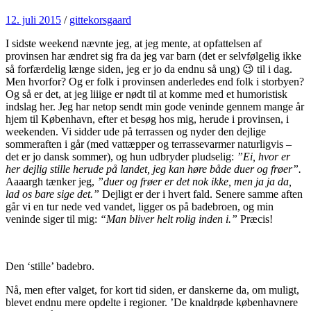
12. juli 2015
/
gittekorsgaard
I sidste weekend nævnte jeg, at jeg mente, at opfattelsen af
provinsen har ændret sig fra da jeg var barn (det er selvfølgelig ikke
så forfærdelig længe siden, jeg er jo da endnu så ung) 😉 til i dag.
Men hvorfor? Og er folk i provinsen anderledes end folk i storbyen?
Og så er det, at jeg liiige er nødt til at komme med et humoristisk
indslag her. Jeg har netop sendt min gode veninde gennem mange år
hjem til København, efter et besøg hos mig, herude i provinsen, i
weekenden. Vi sidder ude på terrassen og nyder den dejlige
sommeraften i går (med vattæpper og terrassevarmer naturligvis –
det er jo dansk sommer), og hun udbryder pludselig:
”Ei, hvor er
her dejlig stille herude på landet, jeg kan høre både duer og frøer”.
Aaaargh tænker jeg,
”duer og frøer er det nok ikke, men ja ja da,
lad os bare sige det.”
Dejligt er der i hvert fald. Senere samme aften
går vi en tur nede ved vandet, ligger os på badebroen, og min
veninde siger til mig:
“Man bliver helt rolig inden i.”
Præcis!
Den ‘stille’ badebro.
Nå, men efter valget, for kort tid siden, er danskerne da, om muligt,
blevet endnu mere opdelte i regioner. ’De knaldrøde københavnere