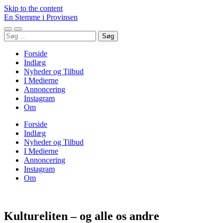
Skip to the content
En Stemme i Provinsen
Toggle
Toggle
Søg
mobile
search
efter:
menu
field
Forside
Indlæg
Nyheder og Tilbud
I Medierne
Annoncering
Instagram
Om
Forside
Indlæg
Nyheder og Tilbud
I Medierne
Annoncering
Instagram
Om
Kultureliten – og alle os andre