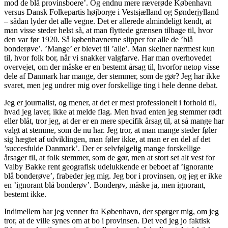
mod de blå provinsboere’. Og endnu mere ræverøde København
versus Dansk Folkepartis højborge i Vestsjælland og Sønderjylland
– sådan lyder det alle vegne. Det er allerede almindeligt kendt, at
man visse steder helst så, at man flyttede grænsen tilbage til, hvor
den var før 1920. Så københavnerne slipper for alle de ’blå
bonderøve’. ’Mange’ er blevet til ’alle’. Man skelner nærmest kun
til, hvor folk bor, når vi snakker valgfarve. Har man overhovedet
overvejet, om der måske er en bestemt årsag til, hvorfor netop visse
dele af Danmark har mange, der stemmer, som de gør? Jeg har ikke
svaret, men jeg undrer mig over forskellige ting i hele denne debat.
Jeg er journalist, og mener, at det er mest professionelt i forhold til,
hvad jeg laver, ikke at melde flag. Men hvad enten jeg stemmer rødt
eller blåt, tror jeg, at der er en mere specifik årsag til, at så mange har
valgt at stemme, som de nu har. Jeg tror, at man mange steder føler
sig hægtet af udviklingen, man føler ikke, at man er en del af det
’succesfulde Danmark’. Der er selvfølgelig mange forskellige
årsager til, at folk stemmer, som de gør, men at stort set alt vest for
Valby Bakke rent geografisk udelukkende er beboet af ’ignorante
blå bonderøve’, frabeder jeg mig. Jeg bor i provinsen, og jeg er ikke
en ’ignorant blå bonderøv’. Bonderøv, måske ja, men ignorant,
bestemt ikke.
Indimellem har jeg venner fra København, der spørger mig, om jeg
tror, at de ville synes om at bo i provinsen. Det ved jeg jo faktisk