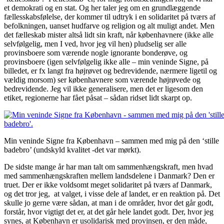
et demokrati og en stat. Og her taler jeg om en grundlæggende
fællesskabsfølelse, der kommer til udtryk i en solidaritet på tværs af
befolkningen, uanset hudfarve og religion og alt muligt andet. Men
det fælleskab mister altså lidt sin kraft, når københavnere (ikke alle
selvfølgelig, men I ved, hvor jeg vil hen) pludselig ser alle
provinsboere som værende nogle ignorante bonderøve, og
provinsboere (igen selvfølgelig ikke alle – min veninde Signe, på
billedet, er fx langt fra højrøvet og bedrevidende, nærmere ligetil og
vældig morsom) ser københavnere som værende højrøvede og
bedrevidende. Jeg vil ikke generalisere, men det er ligesom den
etiket, regionerne har fået påsat – sådan ridset lidt skarpt op.
Min veninde Signe fra København – sammen med mig på den ‘stille
badebro’ (undskyld kvalitet -det var mørkt).
De sidste mange år har man talt om sammenhængskraft, men hvad
med sammenhængskraften mellem landsdelene i Danmark? Den er
truet. Der er ikke voldsomt meget solidaritet på tværs af Danmark,
og det tror jeg, at valget, i visse dele af landet, er en reaktion på. Det
skulle jo gerne være sådan, at man i de områder, hvor det går godt,
forstår, hvor vigtigt det er, at det går hele landet godt. Der, hvor jeg
synes, at København er usolidarisk med provinsen, er den måde,