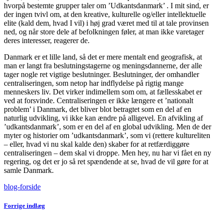
hvorpå bestemte grupper taler om ’Udkantsdanmark’ . I mit sind, er
der ingen tvivl om, at den kreative, kulturelle og/eller intellektuelle
elite (kald dem, hvad I vil) i høj grad været med til at tale provinsen
ned, og når store dele af befolkningen føler, at man ikke varetager
deres interesser, reagerer de.
Danmark er et lille land, så det er mere mentalt end geografisk, at
man er langt fra beslutningstagerne og meningsdannerne, der alle
tager nogle ret vigtige beslutninger. Beslutninger, der omhandler
centraliseringen, som netop har indflydelse på rigtig mange
menneskers liv. Det virker indimellem som om, at fællesskabet er
ved at forsvinde. Centraliseringen er ikke længere et ’nationalt
problem’ i Danmark, det bliver blot betragtet som en del af en
naturlig udvikling, vi ikke kan ændre på alligevel. En afvikling af
’udkantsdanmark’, som er en del af en global udvikling. Men de der
myter og historier om ’udkantsdanmark’, som vi (rettere kultureliten
– eller, hvad vi nu skal kalde den) skaber for at retfærdiggøre
centraliseringen – dem skal vi droppe. Men hey, nu har vi fået en ny
regering, og det er jo så ret spændende at se, hvad de vil gøre for at
samle Danmark.
blog-forside
Forrige indlæg