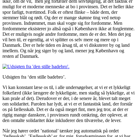
ikke, om de vil, men jeg fortæller dem selvfølgelig, at det faktisk er
muligt for et moderne menneske at bo i provinsen. Det er heller ikke
spor farligt, tværtimod. Folk er oftest flinke – både dem, der
stemmer blåt og rødt. Og der er mange skønne ting ved netop
provinsen. Indrømmet, man skal vogte sig for fordomme. Men
fordommene eksisterer jo altså også i København ikke at forglemme.
Det er muligvis nogle andre fordomme, men de er der. Men det jeg
vil hen til, er egentlig, at vi splitter os selv mere og mere op i
Danmark. Der er hele tiden en årsag til, at vi diskuterer by og land
imellem. Og når jeg siger by og land, mener jeg København og
resten af Danmark.
Udsigten fra ‘den stille badebro’.
Vi kan konstant læse os til, i alle undersøgelser, at vi er et lykkeligt
folkefærd (ikke længere de lykkeligste, men stadig så lykkelige, at vi
kan prale af det). Derudover er der, i de senere år, blevet talt meget
om solidaritet. Parolen har lydt, at vi er et fantastisk land, der forstår
os på fællesskab. Det er da også meget fint, men jeg tror, at der er
rigtig mange danskere, i provinsen rundt omkring, der oplever, at
den omtalte solidaritet ikke inkluderer den tilværelse, de lever.
Når jeg hører ordet ’national’ tænker jeg automatisk på ordet
’fællesskab’. ’Fællesskab’ er, for mig, forudsætningen for, at vi har