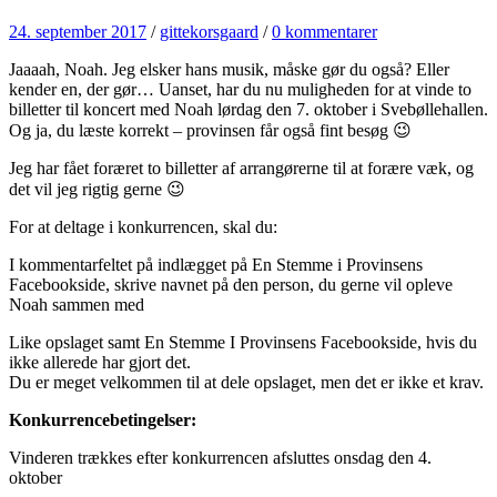
24. september 2017
/
gittekorsgaard
/
0 kommentarer
Jaaaah, Noah. Jeg elsker hans musik, måske gør du også? Eller
kender en, der gør… Uanset, har du nu muligheden for at vinde to
billetter til koncert med Noah lørdag den 7. oktober i Svebøllehallen.
Og ja, du læste korrekt – provinsen får også fint besøg 😉
Jeg har fået foræret to billetter af arrangørerne til at forære væk, og
det vil jeg rigtig gerne 😉
For at deltage i konkurrencen, skal du:
I kommentarfeltet på indlægget på En Stemme i Provinsens
Facebookside, skrive navnet på den person, du gerne vil opleve
Noah sammen med
Like opslaget samt En Stemme I Provinsens Facebookside, hvis du
ikke allerede har gjort det.
Du er meget velkommen til at dele opslaget, men det er ikke et krav.
Konkurrencebetingelser:
Vinderen trækkes efter konkurrencen afsluttes onsdag den 4.
oktober