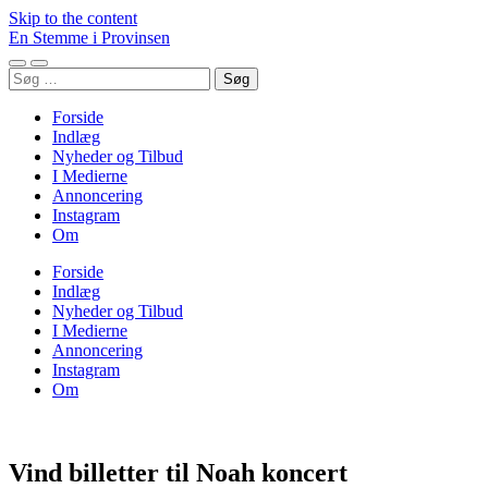
Skip to the content
En Stemme i Provinsen
Toggle
Toggle
Søg
mobile
search
efter:
menu
field
Forside
Indlæg
Nyheder og Tilbud
I Medierne
Annoncering
Instagram
Om
Forside
Indlæg
Nyheder og Tilbud
I Medierne
Annoncering
Instagram
Om
Vind billetter til Noah koncert