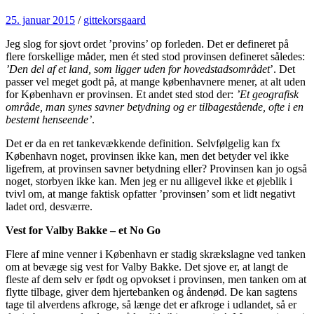
25. januar 2015
/
gittekorsgaard
Jeg slog for sjovt ordet ’provins’ op forleden. Det er defineret på
flere forskellige måder, men ét sted stod provinsen defineret således:
’Den del af et land, som ligger uden for hovedstadsområdet
’. Det
passer vel meget godt på, at mange københavnere mener, at alt uden
for København er provinsen. Et andet sted stod der:
’Et geografisk
område, man synes savner betydning og er tilbagestående, ofte i en
bestemt henseende’
.
Det er da en ret tankevækkende definition. Selvfølgelig kan fx
København noget, provinsen ikke kan, men det betyder vel ikke
ligefrem, at provinsen savner betydning eller? Provinsen kan jo også
noget, storbyen ikke kan. Men jeg er nu alligevel ikke et øjeblik i
tvivl om, at mange faktisk opfatter ’provinsen’ som et lidt negativt
ladet ord, desværre.
Vest for Valby Bakke – et No Go
Flere af mine venner i København er stadig skrækslagne ved tanken
om at bevæge sig vest for Valby Bakke. Det sjove er, at langt de
fleste af dem selv er født og opvokset i provinsen, men tanken om at
flytte tilbage, giver dem hjertebanken og åndenød. De kan sagtens
tage til alverdens afkroge, så længe det er afkroge i udlandet, så er