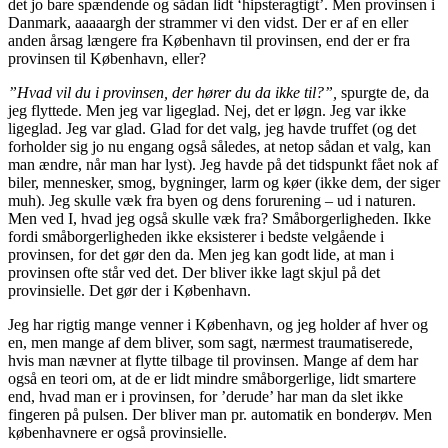
det jo bare spændende og sådan lidt ‘hipsteragtigt’. Men provinsen i
Danmark, aaaaargh der strammer vi den vidst. Der er af en eller
anden årsag længere fra København til provinsen, end der er fra
provinsen til København, eller?
”Hvad vil du i provinsen, der hører du da ikke til?”,
spurgte de, da
jeg flyttede. Men jeg var ligeglad. Nej, det er løgn. Jeg var ikke
ligeglad. Jeg var glad. Glad for det valg, jeg havde truffet (og det
forholder sig jo nu engang også således, at netop sådan et valg, kan
man ændre, når man har lyst). Jeg havde på det tidspunkt fået nok af
biler, mennesker, smog, bygninger, larm og køer (ikke dem, der siger
muh). Jeg skulle væk fra byen og dens forurening – ud i naturen.
Men ved I, hvad jeg også skulle væk fra? Småborgerligheden. Ikke
fordi småborgerligheden ikke eksisterer i bedste velgående i
provinsen, for det gør den da. Men jeg kan godt lide, at man i
provinsen ofte står ved det. Der bliver ikke lagt skjul på det
provinsielle. Det gør der i København.
Jeg har rigtig mange venner i København, og jeg holder af hver og
en, men mange af dem bliver, som sagt, nærmest traumatiserede,
hvis man nævner at flytte tilbage til provinsen. Mange af dem har
også en teori om, at de er lidt mindre småborgerlige, lidt smartere
end, hvad man er i provinsen, for ’derude’ har man da slet ikke
fingeren på pulsen. Der bliver man pr. automatik en bonderøv. Men
københavnere er også provinsielle.