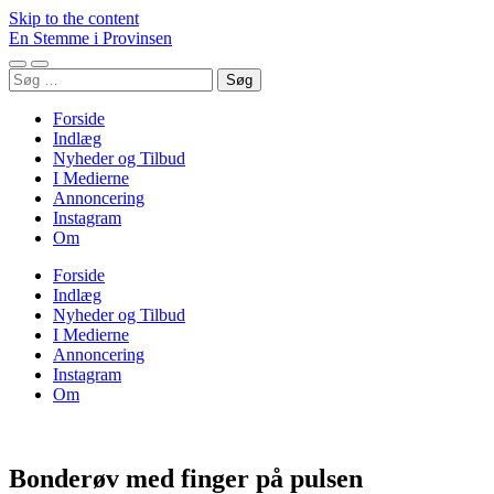
Skip to the content
En Stemme i Provinsen
Toggle
Toggle
Søg
mobile
search
efter:
menu
field
Forside
Indlæg
Nyheder og Tilbud
I Medierne
Annoncering
Instagram
Om
Forside
Indlæg
Nyheder og Tilbud
I Medierne
Annoncering
Instagram
Om
Bonderøv med finger på pulsen