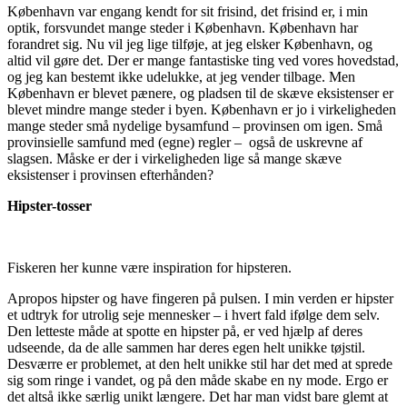
København var engang kendt for sit frisind, det frisind er, i min
optik, forsvundet mange steder i København. København har
forandret sig. Nu vil jeg lige tilføje, at jeg elsker København, og
altid vil gøre det. Der er mange fantastiske ting ved vores hovedstad,
og jeg kan bestemt ikke udelukke, at jeg vender tilbage. Men
København er blevet pænere, og pladsen til de skæve eksistenser er
blevet mindre mange steder i byen. København er jo i virkeligheden
mange steder små nydelige bysamfund – provinsen om igen. Små
provinsielle samfund med (egne) regler – også de uskrevne af
slagsen. Måske er der i virkeligheden lige så mange skæve
eksistenser i provinsen efterhånden?
Hipster-tosser
Fiskeren her kunne være inspiration for hipsteren.
Apropos hipster og have fingeren på pulsen. I min verden er hipster
et udtryk for utrolig seje mennesker – i hvert fald ifølge dem selv.
Den letteste måde at spotte en hipster på, er ved hjælp af deres
udseende, da de alle sammen har deres egen helt unikke tøjstil.
Desværre er problemet, at den helt unikke stil har det med at sprede
sig som ringe i vandet, og på den måde skabe en ny mode. Ergo er
det altså ikke særlig unikt længere. Det har man vidst bare glemt at