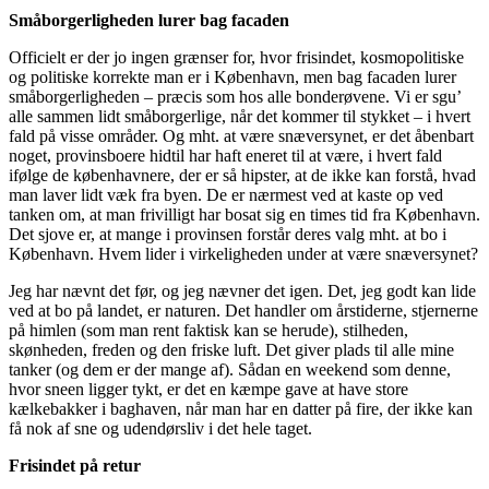
Småborgerligheden lurer bag facaden
Officielt er der jo ingen grænser for, hvor frisindet, kosmopolitiske
og politiske korrekte man er i København, men bag facaden lurer
småborgerligheden – præcis som hos alle bonderøvene. Vi er sgu’
alle sammen lidt småborgerlige, når det kommer til stykket – i hvert
fald på visse områder. Og mht. at være snæversynet, er det åbenbart
noget, provinsboere hidtil har haft eneret til at være, i hvert fald
ifølge de københavnere, der er så hipster, at de ikke kan forstå, hvad
man laver lidt væk fra byen. De er nærmest ved at kaste op ved
tanken om, at man frivilligt har bosat sig en times tid fra København.
Det sjove er, at mange i provinsen forstår deres valg mht. at bo i
København. Hvem lider i virkeligheden under at være snæversynet?
Jeg har nævnt det før, og jeg nævner det igen. Det, jeg godt kan lide
ved at bo på landet, er naturen. Det handler om årstiderne, stjernerne
på himlen (som man rent faktisk kan se herude), stilheden,
skønheden, freden og den friske luft. Det giver plads til alle mine
tanker (og dem er der mange af). Sådan en weekend som denne,
hvor sneen ligger tykt, er det en kæmpe gave at have store
kælkebakker i baghaven, når man har en datter på fire, der ikke kan
få nok af sne og udendørsliv i det hele taget.
Frisindet på retur