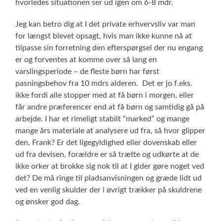
hvorledes situationen ser ud igen om 6-8 mdr.
Jeg kan betro dig at I det private erhvervsliv var man
for længst blevet opsagt, hvis man ikke kunne nå at
tilpasse sin forretning den efterspørgsel der nu engang
er og forventes at komme over så lang en
varslingsperiode – de fleste børn har først
pasningsbehov fra 10 mdrs alderen. Det er jo f.eks.
ikke fordi alle stopper med at få børn i morgen, eller
får andre præferencer end at få børn og samtidig gå på
arbejde. I har et rimeligt stabilt “marked” og mange
mange års materiale at analysere ud fra, så hvor glipper
den, Frank? Er det ligegyldighed eller dovenskab eller
ud fra devisen, forældre er så trætte og udkørte at de
ikke orker at brokke sig nok til at I gider gøre noget ved
det? De må ringe til pladsanvisningen og græde lidt ud
ved en venlig skulder der i øvrigt trækker på skuldrene
og ønsker god dag.