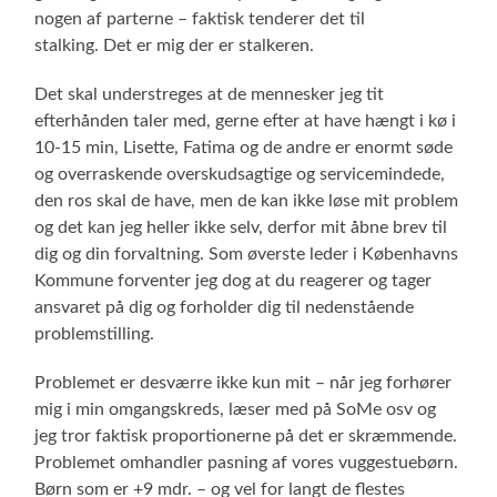
nogen af parterne – faktisk tenderer det til
stalking. Det er mig der er stalkeren.
Det skal understreges at de mennesker jeg tit
efterhånden taler med, gerne efter at have hængt i kø i
10-15 min, Lisette, Fatima og de andre er enormt søde
og overraskende overskudsagtige og servicemindede,
den ros skal de have, men de kan ikke løse mit problem
og det kan jeg heller ikke selv, derfor mit åbne brev til
dig og din forvaltning. Som øverste leder i Københavns
Kommune forventer jeg dog at du reagerer og tager
ansvaret på dig og forholder dig til nedenstående
problemstilling.
Problemet er desværre ikke kun mit – når jeg forhører
mig i min omgangskreds, læser med på SoMe osv og
jeg tror faktisk proportionerne på det er skræmmende.
Problemet omhandler pasning af vores vuggestuebørn.
Børn som er +9 mdr. – og vel for langt de flestes