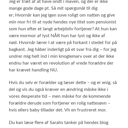
Jeg er træt af at have ondt i maven, og der er ikke
mange gode dage pt. Så mit spørgsmål til dig
er; Hvornår kan jeg igen sove roligt om natten og give
min mor fri til at nyde hendes nye titel som pensionist
som hun efter et langt arbejdsliv fortjener? At hun kan
være mormor af lyst NÅR hun har lyst og ikke af
nød. Hvornår lærer I at være på forkant i stedet for på
bagkant. Jeg håber inderligt på et svar fra dig – for jeg
undrer mig helt ind i min knoglemarv over at der ikke
endnu har været en revolution af vrede forældre der
har krævet handling NU.
Hvis du selv er forælder og læser dette – og er enig, så
del og vis du også kræver en ændring måske ikke i
vores desperate tid – men måske for de kommende
forældre derude som fortjener en rolig nattesøvn –
hvis ellers baby tillader det. Vh en frustreret mor.
Du kan læse flere af Sarahs tanker på hendes blog