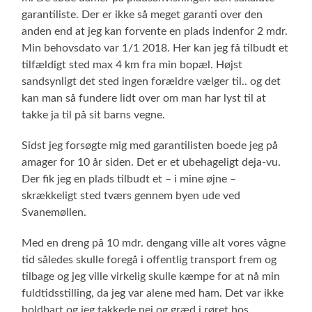
garantiliste. Der er ikke så meget garanti over den
anden end at jeg kan forvente en plads indenfor 2 mdr.
Min behovsdato var 1/1 2018. Her kan jeg få tilbudt et
tilfældigt sted max 4 km fra min bopæl. Højst
sandsynligt det sted ingen forældre vælger til.. og det
kan man så fundere lidt over om man har lyst til at
takke ja til på sit barns vegne.
Sidst jeg forsøgte mig med garantilisten boede jeg på
amager for 10 år siden. Det er et ubehageligt deja-vu.
Der fik jeg en plads tilbudt et – i mine øjne –
skrækkeligt sted tværs gennem byen ude ved
Svanemøllen.
Med en dreng på 10 mdr. dengang ville alt vores vågne
tid således skulle foregå i offentlig transport frem og
tilbage og jeg ville virkelig skulle kæmpe for at nå min
fuldtidsstilling, da jeg var alene med ham. Det var ikke
holdbart og jeg takkede nej og græd i røret hos