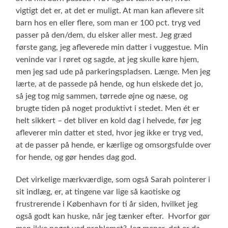
vigtigt det er, at det er muligt. At man kan aflevere sit
barn hos en eller flere, som man er 100 pct. tryg ved
passer på den/dem, du elsker aller mest. Jeg græd
første gang, jeg afleverede min datter i vuggestue. Min
veninde var i røret og sagde, at jeg skulle køre hjem,
men jeg sad ude på parkeringspladsen. Længe. Men jeg
lærte, at de passede på hende, og hun elskede det jo,
så jeg tog mig sammen, tørrede øjne og næse, og
brugte tiden på noget produktivt i stedet. Men ét er
helt sikkert – det bliver en kold dag i helvede, før jeg
afleverer min datter et sted, hvor jeg ikke er tryg ved,
at de passer på hende, er kærlige og omsorgsfulde over
for hende, og gør hendes dag god.
Det virkelige mærkværdige, som også Sarah pointerer i
sit indlæg, er, at tingene var lige så kaotiske og
frustrerende i København for ti år siden, hvilket jeg
også godt kan huske, når jeg tænker efter. Hvorfor gør