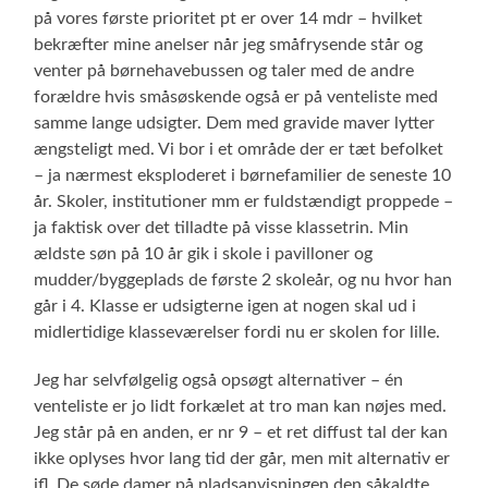
på vores første prioritet pt er over 14 mdr – hvilket
bekræfter mine anelser når jeg småfrysende står og
venter på børnehavebussen og taler med de andre
forældre hvis småsøskende også er på venteliste med
samme lange udsigter. Dem med gravide maver lytter
ængsteligt med. Vi bor i et område der er tæt befolket
– ja nærmest eksploderet i børnefamilier de seneste 10
år. Skoler, institutioner mm er fuldstændigt proppede –
ja faktisk over det tilladte på visse klassetrin. Min
ældste søn på 10 år gik i skole i pavilloner og
mudder/byggeplads de første 2 skoleår, og nu hvor han
går i 4. Klasse er udsigterne igen at nogen skal ud i
midlertidige klasseværelser fordi nu er skolen for lille.
Jeg har selvfølgelig også opsøgt alternativer – én
venteliste er jo lidt forkælet at tro man kan nøjes med.
Jeg står på en anden, er nr 9 – et ret diffust tal der kan
ikke oplyses hvor lang tid der går, men mit alternativ er
ifl. De søde damer på pladsanvisningen den såkaldte