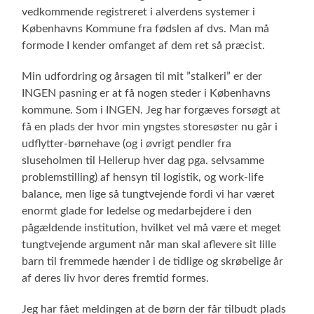
vedkommende registreret i alverdens systemer i
Københavns Kommune fra fødslen af dvs. Man må
formode I kender omfanget af dem ret så præcist.
Min udfordring og årsagen til mit ”stalkeri” er der
INGEN pasning er at få nogen steder i Københavns
kommune. Som i INGEN. Jeg har forgæves forsøgt at
få en plads der hvor min yngstes storesøster nu går i
udflytter-børnehave (og i øvrigt pendler fra
sluseholmen til Hellerup hver dag pga. selvsamme
problemstilling) af hensyn til logistik, og work-life
balance, men lige så tungtvejende fordi vi har været
enormt glade for ledelse og medarbejdere i den
pågældende institution, hvilket vel må være et meget
tungtvejende argument når man skal aflevere sit lille
barn til fremmede hænder i de tidlige og skrøbelige år
af deres liv hvor deres fremtid formes.
Jeg har fået meldingen at de børn der får tilbudt plads