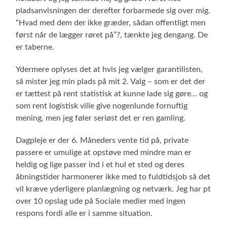
pladsanvisningen der derefter forbarmede sig over mig.
“Hvad med dem der ikke græder, sådan offentligt men
først når de lægger røret på”?, tænkte jeg dengang. De
er taberne.
Ydermere oplyses det at hvis jeg vælger garantilisten,
så mister jeg min plads på mit 2. Valg – som er det der
er tættest på rent statistisk at kunne lade sig gøre… og
som rent logistisk ville give nogenlunde fornuftig
mening, men jeg føler seriøst det er ren gamling.
Dagpleje er der 6. Måneders vente tid på, private
passere er umulige at opstøve med mindre man er
heldig og lige passer ind i et hul et sted og deres
åbningstider harmonerer ikke med to fuldtidsjob så det
vil kræve yderligere planlægning og netværk. Jeg har pt
over 10 opslag ude på Sociale medier med ingen
respons fordi alle er i samme situation.