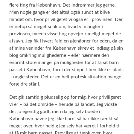
flere ting fra København. Det indrømmer jeg gerne.
Men nogle gange er det altså også sundt at blive
mindet om, hvor priviligeret vi også er i provinsen. Der
er netop så meget snak om, hvad vi mangler i
provinsen, meeen visse ting opvejer rimeligt meget de
afsavn. Jeg fik i hvert fald en øjenåbner forleden, da en
af mine veninder fra København skrev et indlæg på sin
blog omkring mulighederne – eller nærmere den
enormt store mangel på muligheder for at få sit barn
passet i København, fordi der simpelt hen ikke er plads
– nogle steder. Det er en helt grotesk situation mange
forældre står i.
Det gik samtidig pludselig op for mig, hvor priviligeret
vi er – på det område – herude på landet. Jeg vidste
det jo egentlig godt, men da jeg selv boede i
København havde jeg ikke barn, så har ikke tænkt så
meget over, hvor heldig jeg selv har været i forhold til
at få mit barn passet. Prøv lige at tænk over, hvor