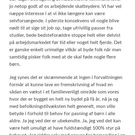
jo netop godt af os arbejdende skatteydere. Vi har vel
næppe interesse i at vi ikke længere kan være
selvforsørgende. I yderste konsekvens vil nogle blive
nødt til at sige sit job op, tage ufrivillig pauser fra
studier, bede bedsteforældre stoppe helt eller delvist
på arbejdsmarkedet før tid eller noget helt fjerde. Det
er ganske enkelt urimelige vilkår at byde folk når man
samtidig pisker folk med at de skal føde nogle flere
børn.
Jeg synes det er skræmmende at ingen i forvaltningen
formår at kunne lave en fremskrivning af hvad en
sådan en vækst i et familievenligt område som vores
hvor der er bygget en helt ny bydel på få år, nå ja og
med befolkningstilvæksten helt generelt, mon ville
betyde i forhold til behov for pasning af børn i alle
aldre. Ja jeg ved der er ubekendte. Ja, jeg ved det kan
være helt umuligt at have fuldstændigt 100% styr på