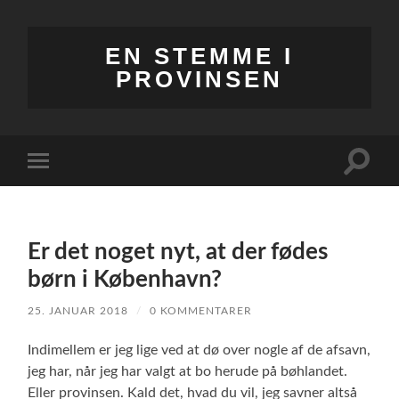
EN STEMME I
PROVINSEN
Toggle
Toggle
search
mobile
field
menu
Er det noget nyt, at der fødes
børn i København?
25. JANUAR 2018
/
0 KOMMENTARER
Indimellem er jeg lige ved at dø over nogle af de afsavn,
jeg har, når jeg har valgt at bo herude på bøhlandet.
Eller provinsen. Kald det, hvad du vil, jeg savner altså