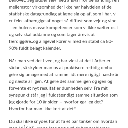
behovet. Jeg sidder selv med ansvar for bemanding i en
mellemstor virksomhed der ikke har halvdelen af de
statistiske datagrundlag at læne sig op af, som I har. vi
er feks. afhængige af noget så diffust som vejr og vind
– en hulens masse kompetencer som vi ikke vælter os i
og selv skal uddanne og som tager årevis at
færdiggøre..og alligevel kører vi med en stabil ca 80-
90% fuldt belagt kalender.
Når man ved det i ved, og har vidst at det i årtier er
sådan, så skylder man os at praktisere rettidig omhu –
gøre sig umage med at ramme lidt mere rigtigt næste år
og næste år igen. At gøre det samme igen og igen og
forvente et nyt resultat er dumheden selv. Fra mit
synspunkt står jeg i fuldstændigt samme situation som
jeg gjorde for 10 år siden – hvorfor gør jeg det?
Hvorfor har man ikke lært at det?
Du skal ikke snydes for at få et par tanker om hvordan