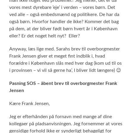
man ikke noget ved problemet? Jeg mener, det er da
vores mest dyrebare ’eje’ i verden – vores børn. Det
ved alle – også embedsmænd og politikere. De har da
også børn. Hvorfor handler de ikke? Kommer det bag
på dem, at der bliver født børn hvert år i København
eller? Er det noget helt nyt? Eller?
Anyway, læs lige med. Sarahs brev til overborgmester
Frank Jensen giver et meget fint indblik i, hvad
forældre i København slås med hver dag (kom ud til os
i provinsen – vi vil så gerne ha’, I bliver lidt længere) 😉
Pasning SOS – åbent brev til overborgmester Frank
Jensen
Kære Frank Jensen,
Jeg er efterhånden på fornavn med mange af dine
kollegaer på pladsanvisningen. Jeg fornemmer at vores
gensidige forhold ikke er synderligt behageligt for