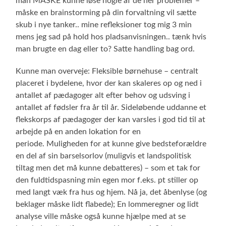
man MÅSKE kunne løse nogle af de her problemer –
måske en brainstorming på din forvaltning vil sætte
skub i nye tanker.. mine refleksioner tog mig 3 min
mens jeg sad på hold hos pladsanvisningen.. tænk hvis
man brugte en dag eller to? Satte handling bag ord.
Kunne man overveje: Fleksible børnehuse – centralt
placeret i bydelene, hvor der kan skaleres op og ned i
antallet af pædagoger alt efter behov og udsving i
antallet af fødsler fra år til år. Sideløbende uddanne et
flekskorps af pædagoger der kan varsles i god tid til at
arbejde på en anden lokation for en
periode. Muligheden for at kunne give bedsteforældre
en del af sin barselsorlov (muligvis et landspolitisk
tiltag men det må kunne debatteres) – som et tak for
den fuldtidspasning min egen mor f.eks. pt stiller op
med langt væk fra hus og hjem. Nå ja, det åbenlyse (og
beklager måske lidt flabede); En lommeregner og lidt
analyse ville måske også kunne hjælpe med at se