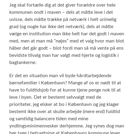
Jeg skal fortælle dig at det giver forældre over hele
kommunen ondt i maven – dels at måtte leve i det
uvisse, dels måtte trække på netværk i helt urimelig
grad (og nogle har ikke det netværk), dels at måtte
vælge en institution man ikke helt har det godt i maven
med, men at man må ”nøjes” med et valg hvor man blot
håber det går godt – blot fordi man så må vente på ens
bevidste tilvalg man har valgt med hjerte og logistik i
bagtankerne.
Er det en situation man vil byde hårdtarbejdende
børnefamilier i København? Mange af os er nødt til at
have to fuldtidsjob for at kunne tjene penge nok til at
leve i byen. Det er bestemt selvvalgt med de
prioriteter, jeg elsker at bo i København og jeg klager
bestemt ikke over at skulle arbejde (mere end) fuldtid
og samtidig balancere tiden med mine
yndlingsminimennesker derhjemme. Jeg synes dog man
bør tage i betragtning at Københavns kommune lever