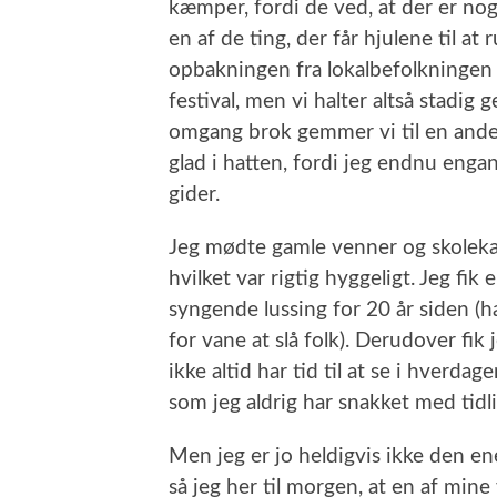
kæmper, fordi de ved, at der er no
en af de ting, der får hjulene til at
opbakningen fra lokalbefolkningen e
festival, men vi halter altså stadi
omgang brok gemmer vi til en ande
glad i hatten, fordi jeg endnu enga
gider.
Jeg mødte gamle venner og skolekam
hvilket var rigtig hyggeligt. Jeg fik
syngende lussing for 20 år siden (ha
for vane at slå folk). Derudover fi
ikke altid har tid til at se i hverd
som jeg aldrig har snakket med tidli
Men jeg er jo heldigvis ikke den e
så jeg her til morgen, at en af min