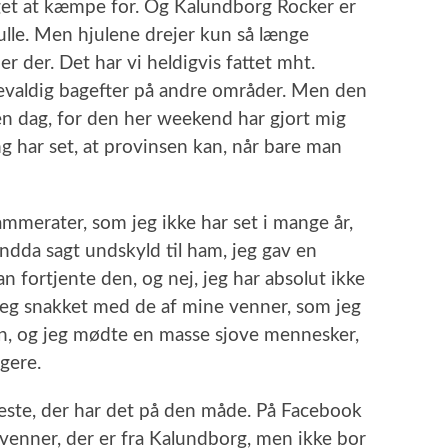
get at kæmpe for. Og Kalundborg Rocker er
 rulle. Men hjulene drejer kun så længe
r der. Det har vi heldigvis fattet mht.
g gevaldig bagefter på andre områder. Men den
n dag, for den her weekend har gjort mig
ng har set, at provinsen kan, når bare man
merater, som jeg ikke har set i mange år,
 endda sagt undskyld til ham, jeg gav en
n fortjente den, og nej, jeg har absolut ikke
k jeg snakket med de af mine venner, som jeg
agen, og jeg mødte en masse sjove mennesker,
gere.
neste, der har det på den måde. På Facebook
e venner, der er fra Kalundborg, men ikke bor