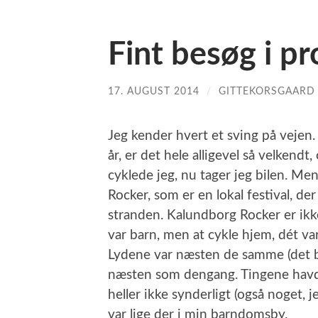
Fint besøg i p
17. AUGUST 2014
/
GITTEKORSGAARD
Jeg kender hvert et sving på vejen
år, er det hele alligevel så velkendt
cyklede jeg, nu tager jeg bilen. Men
Rocker, som er en lokal festival, de
stranden. Kalundborg Rocker er ikke
var barn, men at cykle hjem, dét va
Lydene var næsten de samme (det bil
næsten som dengang. Tingene havde
heller ikke synderligt (også noget, je
var lige der i min barndomsby.