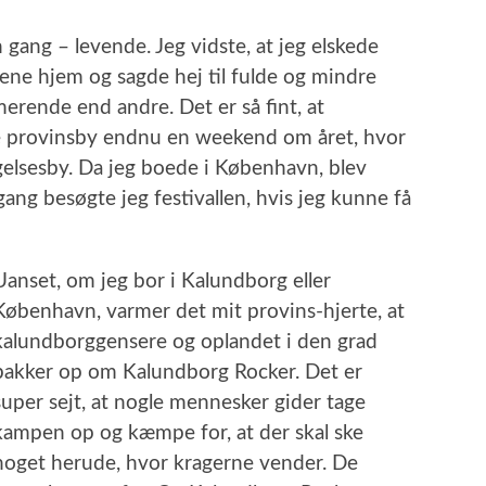
 gang – levende. Jeg vidste, at jeg elskede
alene hjem og sagde hej til fulde og mindre
rende end andre. Det er så fint, at
e provinsby endnu en weekend om året, hvor
gelsesby. Da jeg boede i København, blev
ang besøgte jeg festivallen, hvis jeg kunne få
Uanset, om jeg bor i Kalundborg eller
København, varmer det mit provins-hjerte, at
kalundborggensere og oplandet i den grad
bakker op om Kalundborg Rocker. Det er
super sejt, at nogle mennesker gider tage
kampen op og kæmpe for, at der skal ske
noget herude, hvor kragerne vender. De