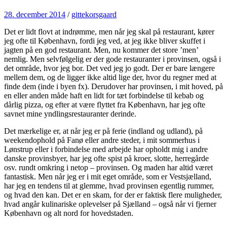
28. december 2014
/
gittekorsgaard
Det er lidt flovt at indrømme, men når jeg skal på restaurant, kører
jeg ofte til København, fordi jeg ved, at jeg ikke bliver skuffet i
jagten på en god restaurant. Men, nu kommer det store ’men’
nemlig. Men selvfølgelig er der gode restauranter i provinsen, også i
det område, hvor jeg bor. Det ved jeg jo godt. Der er bare længere
mellem dem, og de ligger ikke altid lige der, hvor du regner med at
finde dem (inde i byen fx). Derudover har provinsen, i mit hoved, på
en eller anden måde haft en lidt for tæt forbindelse til kebab og
dårlig pizza, og efter at være flyttet fra København, har jeg ofte
savnet mine yndlingsrestauranter derinde.
Det mærkelige er, at når jeg er på ferie (indland og udland), på
weekendophold på Fanø eller andre steder, i mit sommerhus i
Lønstrup eller i forbindelse med arbejde har opholdt mig i andre
danske provinsbyer, har jeg ofte spist på kroer, slotte, herregårde
osv. rundt omkring i netop – provinsen. Og maden har altid været
fantastisk. Men når jeg er i mit eget område, som er Vestsjælland,
har jeg en tendens til at glemme, hvad provinsen egentlig rummer,
og hvad den kan. Det er en skam, for der er faktisk flere muligheder,
hvad angår kulinariske oplevelser på Sjælland – også når vi fjerner
København og alt nord for hovedstaden.