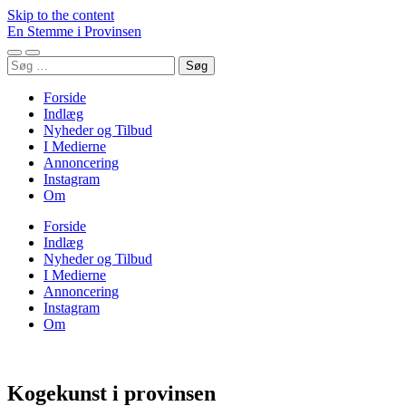
Skip to the content
En Stemme i Provinsen
Toggle
Toggle
Søg
mobile
search
efter:
menu
field
Forside
Indlæg
Nyheder og Tilbud
I Medierne
Annoncering
Instagram
Om
Forside
Indlæg
Nyheder og Tilbud
I Medierne
Annoncering
Instagram
Om
Kogekunst i provinsen