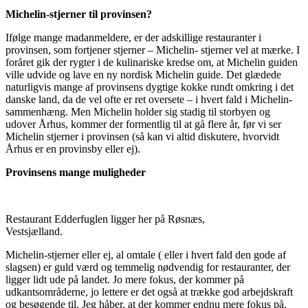
Michelin-stjerner til provinsen?
Ifølge mange madanmeldere, er der adskillige restauranter i
provinsen, som fortjener stjerner – Michelin- stjerner vel at mærke. I
foråret gik der rygter i de kulinariske kredse om, at Michelin guiden
ville udvide og lave en ny nordisk Michelin guide. Det glædede
naturligvis mange af provinsens dygtige kokke rundt omkring i det
danske land, da de vel ofte er ret oversete – i hvert fald i Michelin-
sammenhæng. Men Michelin holder sig stadig til storbyen og
udover Århus, kommer der formentlig til at gå flere år, før vi ser
Michelin stjerner i provinsen (så kan vi altid diskutere, hvorvidt
Århus er en provinsby eller ej).
Provinsens mange muligheder
Restaurant Edderfuglen ligger her på Røsnæs,
Vestsjælland.
Michelin-stjerner eller ej, al omtale ( eller i hvert fald den gode af
slagsen) er guld værd og temmelig nødvendig for restauranter, der
ligger lidt ude på landet. Jo mere fokus, der kommer på
udkantsområderne, jo lettere er det også at trække god arbejdskraft
og besøgende til. Jeg håber, at der kommer endnu mere fokus på,