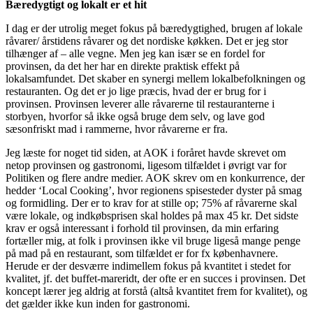
Bæredygtigt og lokalt er et hit
I dag er der utrolig meget fokus på bæredygtighed, brugen af lokale
råvarer/ årstidens råvarer og det nordiske køkken. Det er jeg stor
tilhænger af – alle vegne. Men jeg kan især se en fordel for
provinsen, da det her har en direkte praktisk effekt på
lokalsamfundet. Det skaber en synergi mellem lokalbefolkningen og
restauranten. Og det er jo lige præcis, hvad der er brug for i
provinsen. Provinsen leverer alle råvarerne til restauranterne i
storbyen, hvorfor så ikke også bruge dem selv, og lave god
sæsonfriskt mad i rammerne, hvor råvarerne er fra.
Jeg læste for noget tid siden, at AOK i foråret havde skrevet om
netop provinsen og gastronomi, ligesom tilfældet i øvrigt var for
Politiken og flere andre medier. AOK skrev om en konkurrence, der
hedder ‘Local Cooking’, hvor regionens spisesteder dyster på smag
og formidling. Der er to krav for at stille op; 75% af råvarerne skal
være lokale, og indkøbsprisen skal holdes på max 45 kr. Det sidste
krav er også interessant i forhold til provinsen, da min erfaring
fortæller mig, at folk i provinsen ikke vil bruge ligeså mange penge
på mad på en restaurant, som tilfældet er for fx københavnere.
Herude er der desværre indimellem fokus på kvantitet i stedet for
kvalitet, jf. det buffet-mareridt, der ofte er en succes i provinsen. Det
koncept lærer jeg aldrig at forstå (altså kvantitet frem for kvalitet), og
det gælder ikke kun inden for gastronomi.