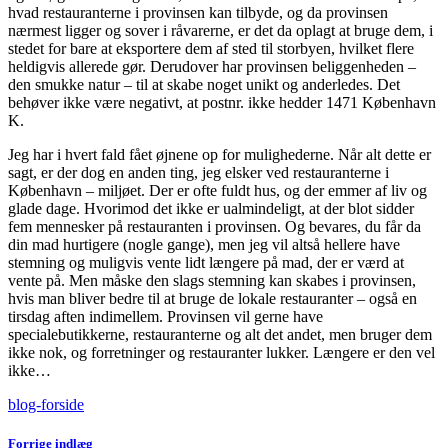
hvad restauranterne i provinsen kan tilbyde, og da provinsen
nærmest ligger og sover i råvarerne, er det da oplagt at bruge dem, i
stedet for bare at eksportere dem af sted til storbyen, hvilket flere
heldigvis allerede gør. Derudover har provinsen beliggenheden –
den smukke natur – til at skabe noget unikt og anderledes. Det
behøver ikke være negativt, at postnr. ikke hedder 1471 København
K.
Jeg har i hvert fald fået øjnene op for mulighederne. Når alt dette er
sagt, er der dog en anden ting, jeg elsker ved restauranterne i
København – miljøet. Der er ofte fuldt hus, og der emmer af liv og
glade dage. Hvorimod det ikke er ualmindeligt, at der blot sidder
fem mennesker på restauranten i provinsen. Og bevares, du får da
din mad hurtigere (nogle gange), men jeg vil altså hellere have
stemning og muligvis vente lidt længere på mad, der er værd at
vente på. Men måske den slags stemning kan skabes i provinsen,
hvis man bliver bedre til at bruge de lokale restauranter – også en
tirsdag aften indimellem. Provinsen vil gerne have
specialebutikkerne, restauranterne og alt det andet, men bruger dem
ikke nok, og forretninger og restauranter lukker. Længere er den vel
ikke…
blog-forside
Forrige indlæg