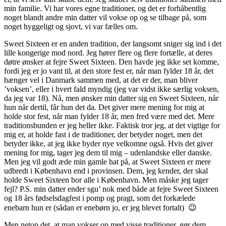
min familie. Vi har vores egne traditioner, og det er forhåbentlig
noget blandt andre min datter vil vokse op og se tilbage på, som
noget hyggeligt og sjovt, vi var fælles om.
Sweet Sixteen er en anden tradition, der langsomt sniger sig ind i det
lille kongerige mod nord. Jeg hører flere og flere fortælle, at deres
døtre ønsker at fejre Sweet Sixteen. Den havde jeg ikke set komme,
fordi jeg er jo vant til, at den store fest er, når man fylder 18 år, det
hænger vel i Danmark sammen med, at det er der, man bliver
’voksen’, eller i hvert fald myndig (jeg var vidst ikke særlig voksen,
da jeg var 18). Nå, men ønsker min datter sig en Sweet Sixteen, når
hun når dertil, får hun det da. Det giver mere mening for mig at
holde stor fest, når man fylder 18 år, men fred være med det. Mere
traditionsbunden er jeg heller ikke. Faktisk tror jeg, at det vigtige for
mig er, at holde fast i de traditioner, der betyder noget, men det
betyder ikke, at jeg ikke byder nye velkomne også. Hvis det giver
mening for mig, tager jeg dem til mig – udenlandske eller danske.
Men jeg vil godt æde min gamle hat på, at Sweet Sixteen er mere
udbredt i København end i provinsen. Dem, jeg kender, der skal
holde Sweet Sixteen bor alle i København. Men måske jeg tager
fejl? P.S. min datter ender sgu’ nok med både at fejre Sweet Sixteen
og 18 års fødselsdagfest i pomp og pragt, som det forkælede
enebarn hun er (sådan er enebørn jo, er jeg blevet fortalt) 😉
Men netop det, at man vokser op med visse traditioner, gør dem