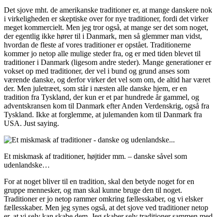
Det sjove mht. de amerikanske traditioner er, at mange danskere nok
i virkeligheden er skeptiske over for nye traditioner, fordi det virker
meget kommercielt. Men jeg tror også, at mange ser det som noget,
der egentlig ikke hører til i Danmark, men så glemmer man vidst,
hvordan de fleste af vores traditioner er opstået. Traditionerne
kommer jo netop alle mulige steder fra, og er med tiden blevet til
traditioner i Danmark (ligesom andre steder). Mange generationer er
vokset op med traditioner, der vel i bund og grund anses som
værende danske, og derfor virker det vel som om, de altid har været
der. Men juletræet, som står i næsten alle danske hjem, er en
tradition fra Tyskland, der kun er et par hundrede år gammel, og
adventskransen kom til Danmark efter Anden Verdenskrig, også fra
Tyskland. Ikke at forglemme, at julemanden kom til Danmark fra
USA. Just saying.
Et miskmask af traditioner, højtider mm. – danske såvel som
udenlandske…
For at noget bliver til en tradition, skal den betyde noget for en
gruppe mennesker, og man skal kunne bruge den til noget.
Traditioner er jo netop rammer omkring fællesskaber, og vi elsker
fællesskaber. Men jeg synes også, at det sjove ved traditioner netop
er, at vi selv kan skabe dem. Jeg skaber selv traditioner sammen med