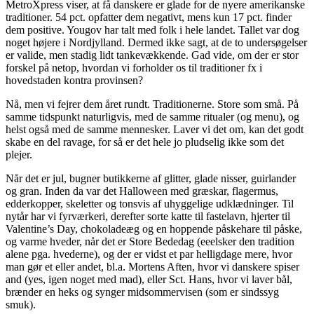
MetroXpress viser, at få danskere er glade for de nyere amerikanske
traditioner. 54 pct. opfatter dem negativt, mens kun 17 pct. finder
dem positive. Yougov har talt med folk i hele landet. Tallet var dog
noget højere i Nordjylland. Dermed ikke sagt, at de to undersøgelser
er valide, men stadig lidt tankevækkende. Gad vide, om der er stor
forskel på netop, hvordan vi forholder os til traditioner fx i
hovedstaden kontra provinsen?
Nå, men vi fejrer dem året rundt. Traditionerne. Store som små. På
samme tidspunkt naturligvis, med de samme ritualer (og menu), og
helst også med de samme mennesker. Laver vi det om, kan det godt
skabe en del ravage, for så er det hele jo pludselig ikke som det
plejer.
Når det er jul, bugner butikkerne af glitter, glade nisser, guirlander
og gran. Inden da var det Halloween med græskar, flagermus,
edderkopper, skeletter og tonsvis af uhyggelige udklædninger. Til
nytår har vi fyrværkeri, derefter sorte katte til fastelavn, hjerter til
Valentine’s Day, chokoladeæg og en hoppende påskehare til påske,
og varme hveder, når det er Store Bededag (eeelsker den tradition
alene pga. hvederne), og der er vidst et par helligdage mere, hvor
man gør et eller andet, bl.a. Mortens Aften, hvor vi danskere spiser
and (yes, igen noget med mad), eller Sct. Hans, hvor vi laver bål,
brænder en heks og synger midsommervisen (som er sindssyg
smuk).