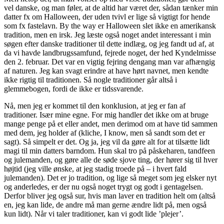
vel danske, og man føler, at de altid har været der, sådan tænker min
datter fx om Halloween, der uden tvivl er lige så vigtigt for hende
som fx fastelavn. By the way er Halloween slet ikke en amerikansk
tradition, men en irsk. Jeg læste også noget andet interessant i min
søgen efter danske traditioner til dette indlæg, og jeg fandt ud af, at
da vi havde landbrugssamfund, fejrede noget, der hed Kyndelmisse
den 2. februar. Det var en vigtig fejring dengang man var afhængig
af naturen. Jeg kan svagt erindre at have hørt navnet, men kendte
ikke rigtig til traditionen. Så nogle traditioner går altså i
glemmebogen, fordi de ikke er tidssvarende.
Nå, men jeg er kommet til den konklusion, at jeg er fan af
traditioner. Især mine egne. For mig handler det ikke om at bruge
mange penge på et eller andet, men derimod om at have tid sammen
med dem, jeg holder af (kliche, I know, men så sandt som det er
sagt). Så simpelt er det. Og ja, jeg vil da gøre alt for at tilsætte lidt
magi til min datters barndom. Hun skal tro på påskeharen, tandfeen
og julemanden, og gøre alle de søde sjove ting, der hører sig til hver
højtid (jeg ville ønske, at jeg stadig troede på – i hvert fald
julemanden). Det er jo tradition, og lige så meget som jeg elsker nyt
og anderledes, er der nu også noget trygt og godt i gentagelsen.
Derfor bliver jeg også sur, hvis man laver en tradition helt om (altså
en, jeg kan lide, de andre må man gerne ændre lidt på, men også
kun lidt). Når vi taler traditioner, kan vi godt lide ’plejer’.