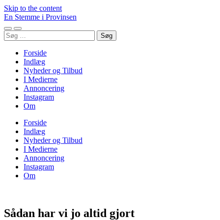
Skip to the content
En Stemme i Provinsen
Toggle
Toggle
Søg
mobile
search
efter:
menu
field
Forside
Indlæg
Nyheder og Tilbud
I Medierne
Annoncering
Instagram
Om
Forside
Indlæg
Nyheder og Tilbud
I Medierne
Annoncering
Instagram
Om
Sådan har vi jo altid gjort