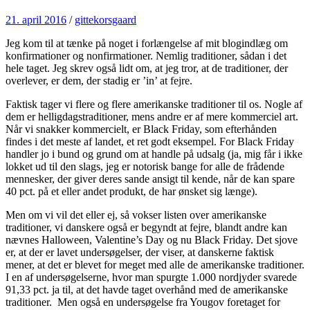
21. april 2016
/
gittekorsgaard
Jeg kom til at tænke på noget i forlængelse af mit blogindlæg om
konfirmationer og nonfirmationer. Nemlig traditioner, sådan i det
hele taget. Jeg skrev også lidt om, at jeg tror, at de traditioner, der
overlever, er dem, der stadig er ’in’ at fejre.
Faktisk tager vi flere og flere amerikanske traditioner til os. Nogle af
dem er helligdagstraditioner, mens andre er af mere kommerciel art.
Når vi snakker kommercielt, er Black Friday, som efterhånden
findes i det meste af landet, et ret godt eksempel. For Black Friday
handler jo i bund og grund om at handle på udsalg (ja, mig får i ikke
lokket ud til den slags, jeg er notorisk bange for alle de frådende
mennesker, der giver deres sande ansigt til kende, når de kan spare
40 pct. på et eller andet produkt, de har ønsket sig længe).
Men om vi vil det eller ej, så vokser listen over amerikanske
traditioner, vi danskere også er begyndt at fejre, blandt andre kan
nævnes Halloween, Valentine’s Day og nu Black Friday. Det sjove
er, at der er lavet undersøgelser, der viser, at danskerne faktisk
mener, at det er blevet for meget med alle de amerikanske traditioner.
I en af undersøgelserne, hvor man spurgte 1.000 nordjyder svarede
91,33 pct. ja til, at det havde taget overhånd med de amerikanske
traditioner. Men også en undersøgelse fra Yougov foretaget for