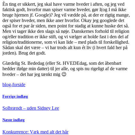
Èn ting er sikkert, jeg skal have varme hveder i aften, og jeg ved
faktisk godt, hvorfor man spiser varme hveder, gør I(og I må ikke
bruge hjernen jf. Google)? Jeg vil vædde på, at der er rigtig mange,
der spiser hveder, men ikke aner hvorfor. Okay jeg googlede det
også for et par år siden, men point for stadig at kunne huske det så.
Men vi tager ikke den slags så nøje. Danskernes forhold til religion
og/eller tradition er ikke stift, og vi vælger at holde fast i den del af
religion/traditionerne, som vi kan lide – med plads til forskellighed.
Sådan skal det være – vi har trods alt kun ét liv (i hvert fald her på
jorden). Brug det godt.
Glædelig St. Bededag (eller St. HVEDEdag, som det åbenbart
hedder ifølge min datter) til jer alle, og spis nu rigeligt af de varme
hveder – det har jeg tænkt mig 😉
blog-forside
Forrige indlæg
Solbrændt – uden Sidney Lee
Næste indlæg
Konkurrence: Væk med alt det hår